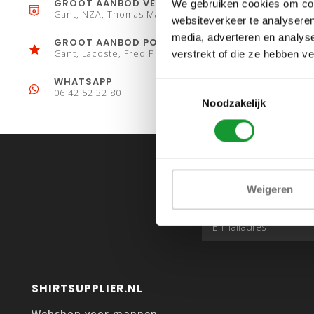
GROOT AANBOD VESTEN
We gebruiken cookies om cont
Gant, NZA, Thomas Maine
websiteverkeer te analyseren
media, adverteren en analys
GROOT AANBOD POLO´S
Gant, Lacoste, Fred Perry
verstrekt of die ze hebben v
WHATSAPP
Toestemmingsselectie
06 42 52 32 80
Noodzakelijk
Weigeren
SHIRTSUPPLIER.NL
Webshop voor mannen