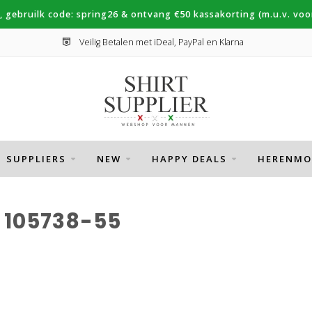
, gebruilk code: spring26 & ontvang €50 kassakorting (m.u.v. voor
Veilig Betalen met iDeal, PayPal en Klarna
SUPPLIERS
NEW
HAPPY DEALS
HERENMO
105738-55