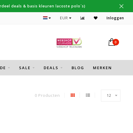
deel deals & basis kleuren lacoste polo´s)
Topmerken Thomas Maine, Cavallaro, Desoto
EUR
Inloggen
0
DE
SALE
DEALS
BLOG
MERKEN
0 Producten
12