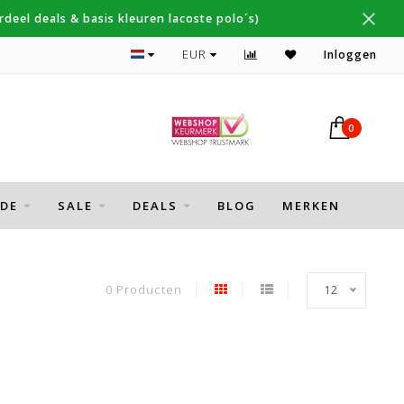
deel deals & basis kleuren lacoste polo´s)
Topmerken Thomas Maine, Cavallaro, Desoto
EUR
Inloggen
0
DE
SALE
DEALS
BLOG
MERKEN
0 Producten
12