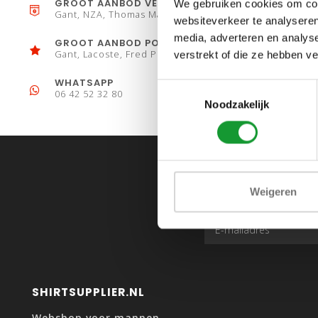
GROOT AANBOD VESTEN
We gebruiken cookies om cont
Gant, NZA, Thomas Maine
websiteverkeer te analyseren
media, adverteren en analys
GROOT AANBOD POLO´S
Gant, Lacoste, Fred Perry
verstrekt of die ze hebben v
WHATSAPP
Toestemmingsselectie
06 42 52 32 80
Noodzakelijk
Weigeren
SHIRTSUPPLIER.NL
Webshop voor mannen