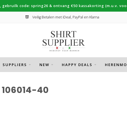
, gebruilk code: spring26 & ontvang €50 kassakorting (m.u.v. voor
Veilig Betalen met iDeal, PayPal en Klarna
SUPPLIERS
NEW
HAPPY DEALS
HERENMO
106014-40