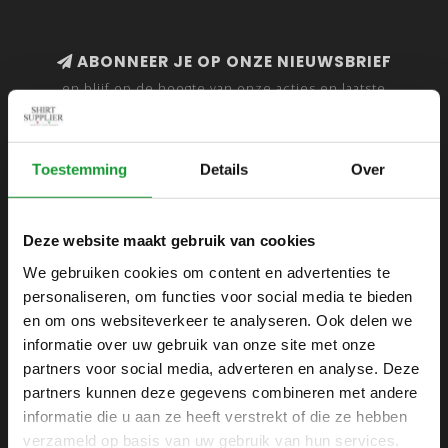
ABONNEER JE OP ONZE NIEUWSBRIEF
en blijf op de hoogte van onze acties en laatste
collecties
Toestemming
Details
Over
SHIRTSUPPLIER.NL
Deze website maakt gebruik van cookies
Webshop voor mannen
We gebruiken cookies om content en advertenties te
personaliseren, om functies voor social media te bieden
Zijlijnstraat 24
en om ons websiteverkeer te analyseren. Ook delen we
1433 DC
informatie over uw gebruik van onze site met onze
Kudelstaart
partners voor social media, adverteren en analyse. Deze
partners kunnen deze gegevens combineren met andere
+31 6 42 52 32 80
informatie die u aan ze heeft verstrekt of die ze hebben
+31 6 42 52 32 80
verzameld op basis van uw gebruik van hun services.