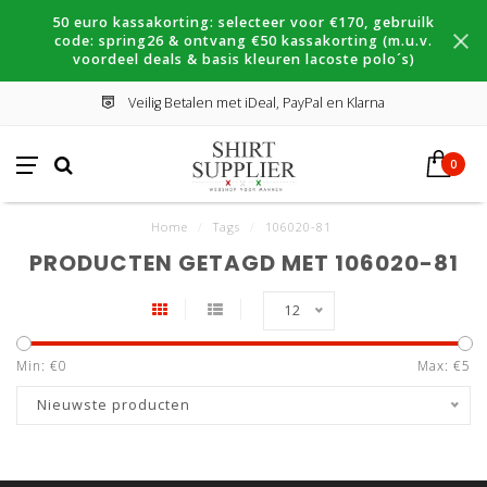
50 euro kassakorting: selecteer voor €170, gebruilk
code: spring26 & ontvang €50 kassakorting (m.u.v.
voordeel deals & basis kleuren lacoste polo´s)
Veilig Betalen met iDeal, PayPal en Klarna
0
Home
/
Tags
/
106020-81
PRODUCTEN GETAGD MET 106020-81
12
Min: €
0
Max: €
5
Nieuwste producten