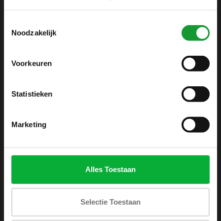
info@shirtsupplier.nl
Toestemmingsselectie
Noodzakelijk
Voorkeuren
Statistieken
INFORMATIE
Over ons
Marketing
Algemene voorwaarden
Disclaimer
Privacy Policy
Alles Toestaan
Betaalmethoden
Verzenden & retourneren
Selectie Toestaan
Klantenservice