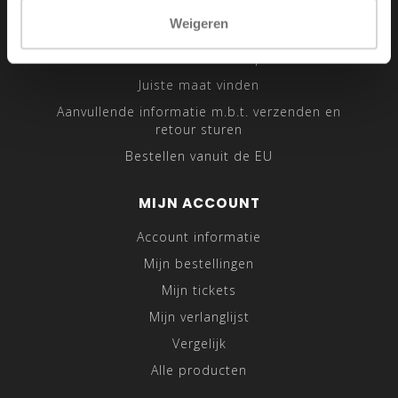
Sitemap
Weigeren
Traveling Tailor
Was- en Behandeltips
Juiste maat vinden
Aanvullende informatie m.b.t. verzenden en
retour sturen
Bestellen vanuit de EU
MIJN ACCOUNT
Account informatie
Mijn bestellingen
Mijn tickets
Mijn verlanglijst
Vergelijk
Alle producten