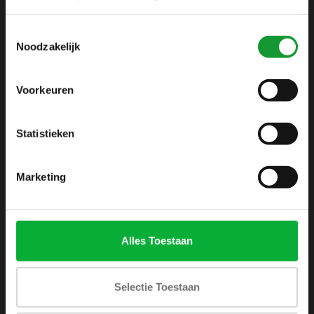
info@shirtsupplier.nl
Toestemmingsselectie
Noodzakelijk
Voorkeuren
Statistieken
INFORMATIE
Over ons
Marketing
Algemene voorwaarden
Disclaimer
Privacy Policy
Alles Toestaan
Betaalmethoden
Verzenden & retourneren
Selectie Toestaan
Klantenservice