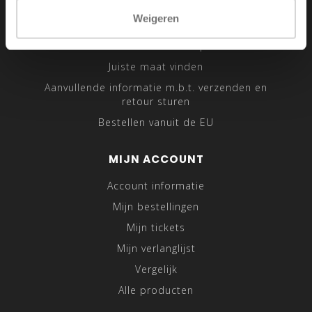
Sitemap
Weigeren
Traveling Tailor
Was- en Behandeltips
Juiste maat vinden
Aanvullende informatie m.b.t. verzenden en
retour sturen
Bestellen vanuit de EU
MIJN ACCOUNT
Account informatie
Mijn bestellingen
Mijn tickets
Mijn verlanglijst
Vergelijk
Alle producten