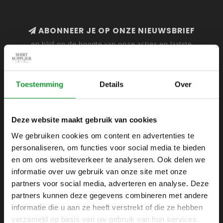
ABONNEER JE OP ONZE NIEUWSBRIEF
en blijf op de hoogte van onze acties en laatste
collecties
Toestemming
Details
Over
SHIRTSUPPLIER.NL
Deze website maakt gebruik van cookies
Webshop voor mannen
We gebruiken cookies om content en advertenties te
personaliseren, om functies voor social media te bieden
Zijlijnstraat 24
en om ons websiteverkeer te analyseren. Ook delen we
1433 DC
informatie over uw gebruik van onze site met onze
Kudelstaart
partners voor social media, adverteren en analyse. Deze
partners kunnen deze gegevens combineren met andere
+31 6 42 52 32 80
informatie die u aan ze heeft verstrekt of die ze hebben
+31 6 42 52 32 80
verzameld op basis van uw gebruik van hun services.