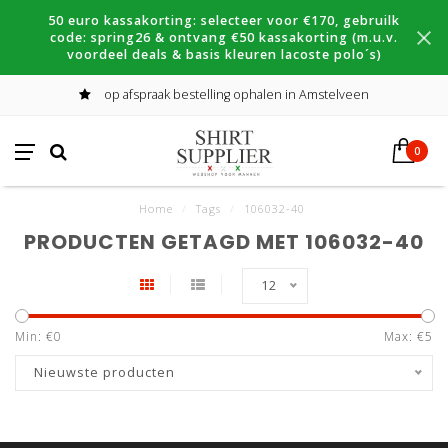
50 euro kassakorting: selecteer voor €170, gebruilk
code: spring26 & ontvang €50 kassakorting (m.u.v.
voordeel deals & basis kleuren lacoste polo´s)
op afspraak bestelling ophalen in Amstelveen
0
Home
/
Tags
/
106032-40
PRODUCTEN GETAGD MET 106032-40
12
Min: €
0
Max: €
5
Nieuwste producten