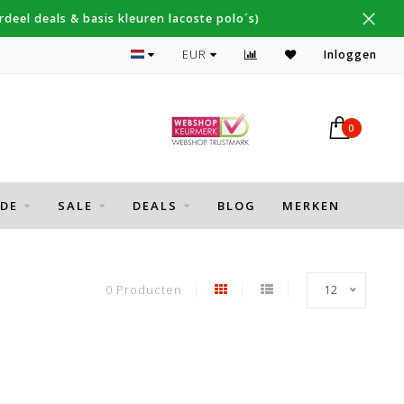
deel deals & basis kleuren lacoste polo´s)
Topmerken Thomas Maine, Cavallaro, Desoto
EUR
Inloggen
0
DE
SALE
DEALS
BLOG
MERKEN
0 Producten
12