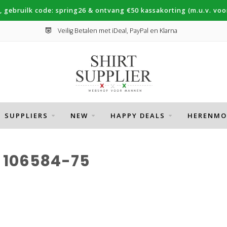
, gebruilk code: spring26 & ontvang €50 kassakorting (m.u.v. voor
Veilig Betalen met iDeal, PayPal en Klarna
SUPPLIERS
NEW
HAPPY DEALS
HERENMO
 106584-75