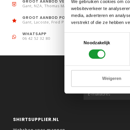
GROOT AANBOD VESTEN
We gebruiken cookies om cont
Gant, NZA, Thomas Maine
websiteverkeer te analyseren
media, adverteren en analys
GROOT AANBOD POLO´S
Gant, Lacoste, Fred Perry
verstrekt of die ze hebben v
WHATSAPP
Toestemmingsselectie
06 42 52 32 80
Noodzakelijk
Weigeren
SHIRTSUPPLIER.NL
Webshop voor mannen