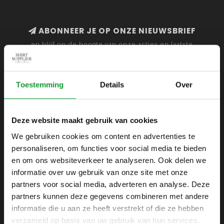
ABONNEER JE OP ONZE NIEUWSBRIEF
en blijf op de hoogte van onze acties en laatste
collecties
Toestemming
Details
Over
SHIRTSUPPLIER.NL
Deze website maakt gebruik van cookies
Webshop voor mannen
We gebruiken cookies om content en advertenties te
personaliseren, om functies voor social media te bieden
Zijlijnstraat 24
en om ons websiteverkeer te analyseren. Ook delen we
1433 DC
informatie over uw gebruik van onze site met onze
Kudelstaart
partners voor social media, adverteren en analyse. Deze
partners kunnen deze gegevens combineren met andere
+31 6 42 52 32 80
informatie die u aan ze heeft verstrekt of die ze hebben
+31 6 42 52 32 80
verzameld op basis van uw gebruik van hun services.