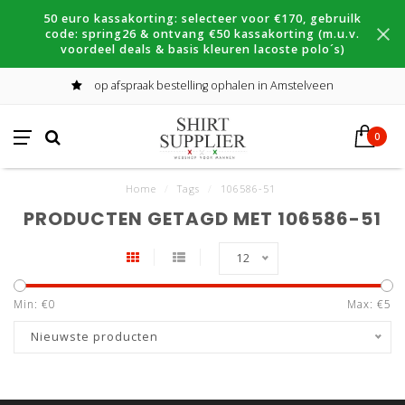
50 euro kassakorting: selecteer voor €170, gebruilk
code: spring26 & ontvang €50 kassakorting (m.u.v.
voordeel deals & basis kleuren lacoste polo´s)
op afspraak bestelling ophalen in Amstelveen
0
Home
/
Tags
/
106586-51
PRODUCTEN GETAGD MET 106586-51
12
Min: €
0
Max: €
5
Nieuwste producten