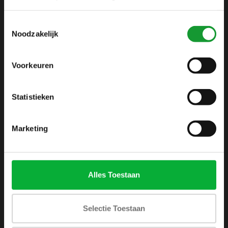
info@shirtsupplier.nl
Toestemmingsselectie
Noodzakelijk
Voorkeuren
Statistieken
INFORMATIE
Over ons
Marketing
Algemene voorwaarden
Disclaimer
Privacy Policy
Alles Toestaan
Betaalmethoden
Verzenden & retourneren
Selectie Toestaan
Klantenservice