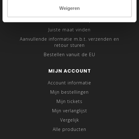
Sitemap
Weigeren
Traveling Tailor
Was- en Behandeltips
Juiste maat vinden
Aanvullende informatie m.b.t. verzenden en
retour sturen
Bestellen vanuit de EU
MIJN ACCOUNT
Account informatie
Mijn bestellingen
Mijn tickets
Mijn verlanglijst
Vergelijk
Alle producten