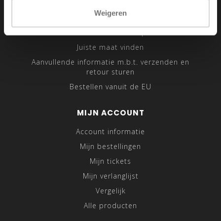
Sitemap
Weigeren
Traveling Tailor
Was- en Behandeltips
Juiste maat vinden
Aanvullende informatie m.b.t. verzenden en
retour sturen
Bestellen vanuit de EU
MIJN ACCOUNT
Account informatie
Mijn bestellingen
Mijn tickets
Mijn verlanglijst
Vergelijk
Alle producten