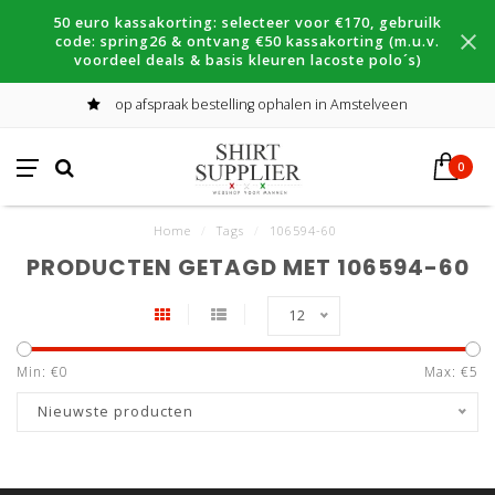
50 euro kassakorting: selecteer voor €170, gebruilk
code: spring26 & ontvang €50 kassakorting (m.u.v.
voordeel deals & basis kleuren lacoste polo´s)
op afspraak bestelling ophalen in Amstelveen
0
Home
/
Tags
/
106594-60
PRODUCTEN GETAGD MET 106594-60
12
Min: €
0
Max: €
5
Nieuwste producten