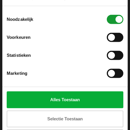
info@shirtsupplier.nl
Toestemmingsselectie
Noodzakelijk
Voorkeuren
Statistieken
INFORMATIE
Over ons
Marketing
Algemene voorwaarden
Disclaimer
Privacy Policy
Alles Toestaan
Betaalmethoden
Verzenden & retourneren
Selectie Toestaan
Klantenservice