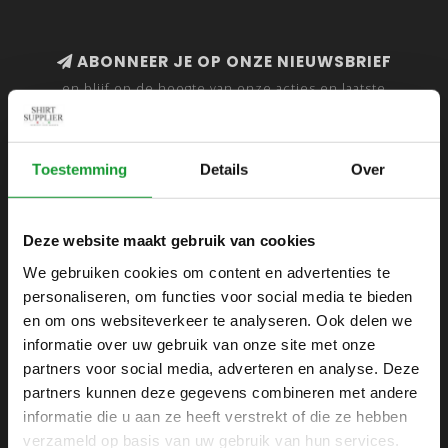
ABONNEER JE OP ONZE NIEUWSBRIEF
en blijf op de hoogte van onze acties en laatste
collecties
Toestemming
Details
Over
SHIRTSUPPLIER.NL
Deze website maakt gebruik van cookies
Webshop voor mannen
We gebruiken cookies om content en advertenties te
personaliseren, om functies voor social media te bieden
Zijlijnstraat 24
en om ons websiteverkeer te analyseren. Ook delen we
1433 DC
informatie over uw gebruik van onze site met onze
Kudelstaart
partners voor social media, adverteren en analyse. Deze
partners kunnen deze gegevens combineren met andere
+31 6 42 52 32 80
informatie die u aan ze heeft verstrekt of die ze hebben
+31 6 42 52 32 80
verzameld op basis van uw gebruik van hun services.