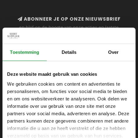
ABONNEER JE OP ONZE NIEUWSBRIEF
en blijf op de hoogte van onze acties en laatste
collecties
Toestemming
Details
Over
SHIRTSUPPLIER.NL
Deze website maakt gebruik van cookies
Webshop voor mannen
We gebruiken cookies om content en advertenties te
personaliseren, om functies voor social media te bieden
Zijlijnstraat 24
en om ons websiteverkeer te analyseren. Ook delen we
1433 DC
informatie over uw gebruik van onze site met onze
Kudelstaart
partners voor social media, adverteren en analyse. Deze
partners kunnen deze gegevens combineren met andere
+31 6 42 52 32 80
informatie die u aan ze heeft verstrekt of die ze hebben
+31 6 42 52 32 80
verzameld op basis van uw gebruik van hun services.