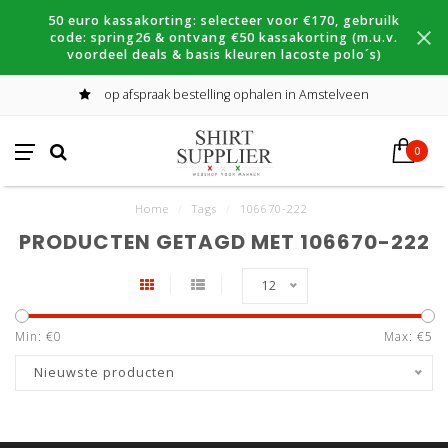
50 euro kassakorting: selecteer voor €170, gebruilk
code: spring26 & ontvang €50 kassakorting (m.u.v.
voordeel deals & basis kleuren lacoste polo´s)
op afspraak bestelling ophalen in Amstelveen
0
Home
/
Tags
/
106670-222
PRODUCTEN GETAGD MET 106670-222
12
Min: €
0
Max: €
5
Nieuwste producten