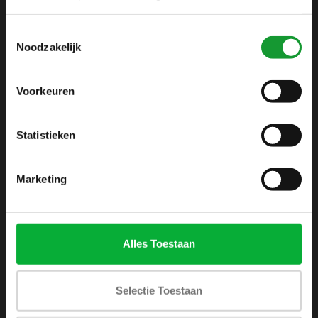
info@shirtsupplier.nl
Toestemmingsselectie
Noodzakelijk
Voorkeuren
Statistieken
INFORMATIE
Over ons
Marketing
Algemene voorwaarden
Disclaimer
Privacy Policy
Alles Toestaan
Betaalmethoden
Verzenden & retourneren
Selectie Toestaan
Klantenservice