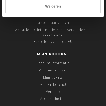
Sitemap
Weigeren
Traveling Tailor
Was- en Behandeltips
Juiste maat vinden
Aanvullende informatie m.b.t. verzenden en
retour sturen
Bestellen vanuit de EU
MIJN ACCOUNT
Account informatie
Mijn bestellingen
Mijn tickets
Mijn verlanglijst
Vergelijk
Alle producten