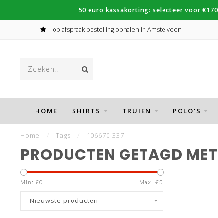
50 euro kassakorting: selecteer voor €170
op afspraak bestelling ophalen in Amstelveen
HOME
SHIRTS
TRUIEN
POLO'S
Home
/
Tags
/
106670-337
PRODUCTEN GETAGD MET 
Min: €
0
Max: €
5
Nieuwste producten