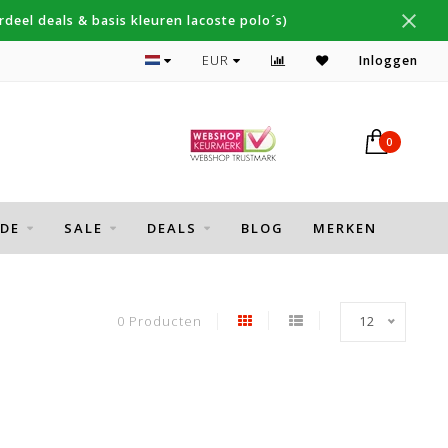
deel deals & basis kleuren lacoste polo´s)
Topmerken Thomas Maine, Cavallaro, Desoto
EUR
Inloggen
0
DE
SALE
DEALS
BLOG
MERKEN
0 Producten
12