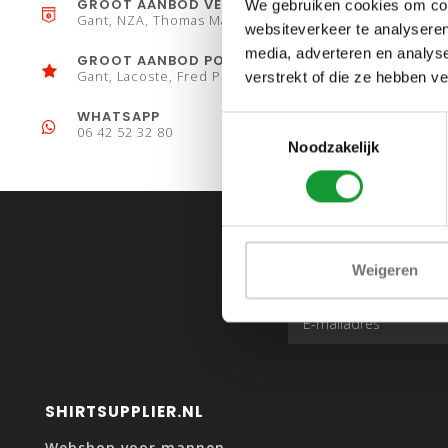
GROOT AANBOD VESTEN
We gebruiken cookies om cont
Gant, NZA, Thomas Maine
websiteverkeer te analyseren
media, adverteren en analys
GROOT AANBOD POLO´S
Gant, Lacoste, Fred Perry
verstrekt of die ze hebben v
WHATSAPP
Toestemmingsselectie
06 42 52 32 80
Noodzakelijk
Weigeren
SHIRTSUPPLIER.NL
Webshop voor mannen