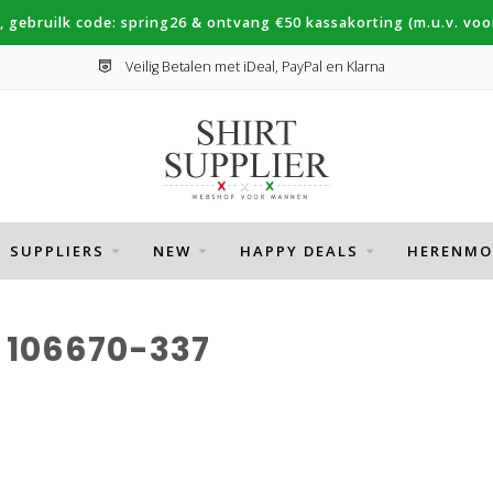
, gebruilk code: spring26 & ontvang €50 kassakorting (m.u.v. voor
Veilig Betalen met iDeal, PayPal en Klarna
SUPPLIERS
NEW
HAPPY DEALS
HERENMO
106670-337