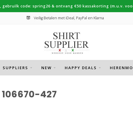
, gebruilk code: spring26 & ontvang €50 kassakorting (m.u.v. voor
Veilig Betalen met iDeal, PayPal en Klarna
SUPPLIERS
NEW
HAPPY DEALS
HERENMO
106670-427