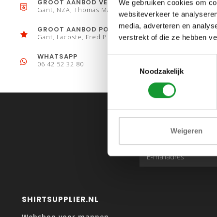
GROOT AANBOD VESTEN
We gebruiken cookies om cont
Gant, NZA, Thomas Maine
websiteverkeer te analyseren
media, adverteren en analys
GROOT AANBOD POLO´S
Gant, Lacoste, Fred Perry
verstrekt of die ze hebben v
WHATSAPP
Toestemmingsselectie
06 42 52 32 80
Noodzakelijk
Weigeren
SHIRTSUPPLIER.NL
Webshop voor mannen