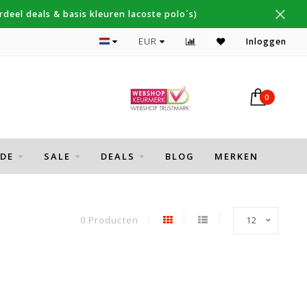
deel deals & basis kleuren lacoste polo´s)
Topmerken Thomas Maine, Cavallaro, Desoto
EUR
Inloggen
0
DE
SALE
DEALS
BLOG
MERKEN
0 Producten
12