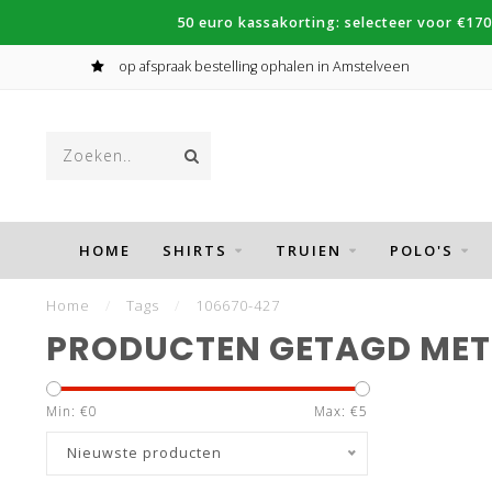
50 euro kassakorting: selecteer voor €170
op afspraak bestelling ophalen in Amstelveen
HOME
SHIRTS
TRUIEN
POLO'S
Home
/
Tags
/
106670-427
PRODUCTEN GETAGD MET 
Min: €
0
Max: €
5
Nieuwste producten