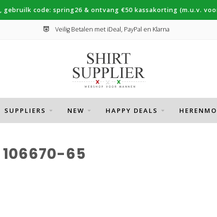
, gebruilk code: spring26 & ontvang €50 kassakorting (m.u.v. voor
Veilig Betalen met iDeal, PayPal en Klarna
SUPPLIERS
NEW
HAPPY DEALS
HERENMO
 106670-65