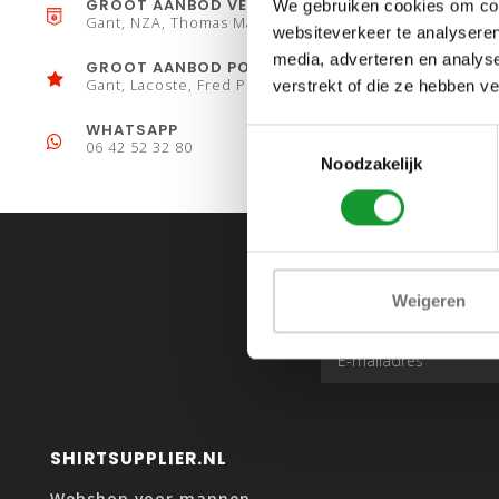
GROOT AANBOD VESTEN
We gebruiken cookies om cont
Gant, NZA, Thomas Maine
websiteverkeer te analyseren
media, adverteren en analys
GROOT AANBOD POLO´S
Gant, Lacoste, Fred Perry
verstrekt of die ze hebben v
WHATSAPP
Toestemmingsselectie
06 42 52 32 80
Noodzakelijk
Weigeren
SHIRTSUPPLIER.NL
Webshop voor mannen