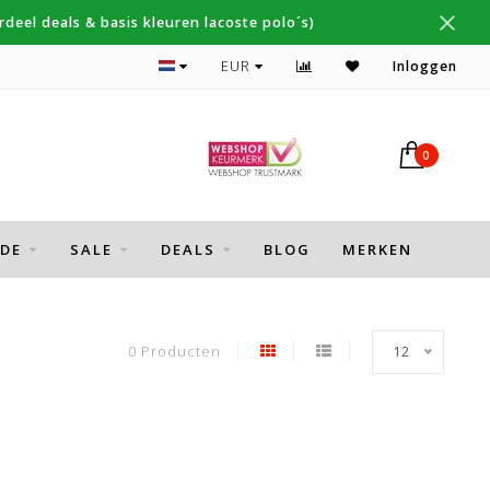
deel deals & basis kleuren lacoste polo´s)
Topmerken Thomas Maine, Cavallaro, Desoto
EUR
Inloggen
0
DE
SALE
DEALS
BLOG
MERKEN
0 Producten
12