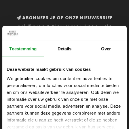
ABONNEER JE OP ONZE NIEUWSBRIEF
en blijf op de hoogte van onze acties en laatste
collecties
Toestemming
Details
Over
SHIRTSUPPLIER.NL
Deze website maakt gebruik van cookies
Webshop voor mannen
We gebruiken cookies om content en advertenties te
personaliseren, om functies voor social media te bieden
Zijlijnstraat 24
en om ons websiteverkeer te analyseren. Ook delen we
1433 DC
informatie over uw gebruik van onze site met onze
Kudelstaart
partners voor social media, adverteren en analyse. Deze
partners kunnen deze gegevens combineren met andere
+31 6 42 52 32 80
informatie die u aan ze heeft verstrekt of die ze hebben
+31 6 42 52 32 80
verzameld op basis van uw gebruik van hun services.