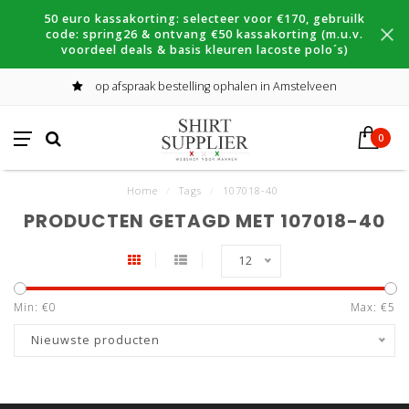
50 euro kassakorting: selecteer voor €170, gebruilk
code: spring26 & ontvang €50 kassakorting (m.u.v.
voordeel deals & basis kleuren lacoste polo´s)
op afspraak bestelling ophalen in Amstelveen
0
Home
/
Tags
/
107018-40
PRODUCTEN GETAGD MET 107018-40
12
Min: €
0
Max: €
5
Nieuwste producten