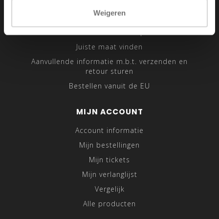
Sitemap
Weigeren
Traveling Tailor
Was- en Behandeltips
Juiste maat vinden
Aanvullende informatie m.b.t. verzenden en
retour sturen
Bestellen vanuit de EU
MIJN ACCOUNT
Account informatie
Mijn bestellingen
Mijn tickets
Mijn verlanglijst
Vergelijk
Alle producten