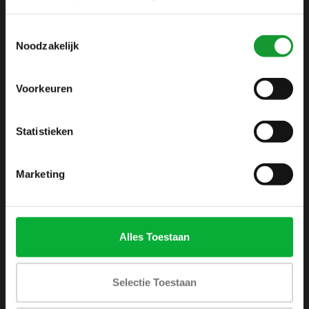
info@shirtsupplier.nl
Toestemmingsselectie
Noodzakelijk
Voorkeuren
Statistieken
INFORMATIE
Over ons
Marketing
Algemene voorwaarden
Disclaimer
Privacy Policy
Alles Toestaan
Betaalmethoden
Verzenden & retourneren
Selectie Toestaan
Klantenservice