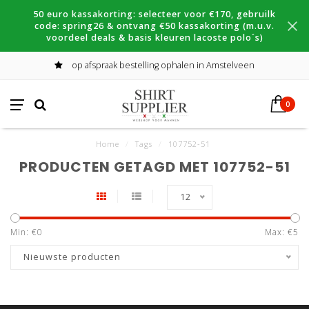
50 euro kassakorting: selecteer voor €170, gebruilk
code: spring26 & ontvang €50 kassakorting (m.u.v.
voordeel deals & basis kleuren lacoste polo´s)
op afspraak bestelling ophalen in Amstelveen
0
Home
/
Tags
/
107752-51
PRODUCTEN GETAGD MET 107752-51
12
Min: €
0
Max: €
5
Nieuwste producten