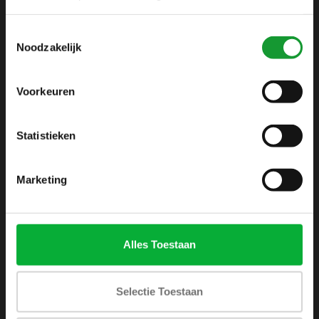
info@shirtsupplier.nl
Toestemmingsselectie
Noodzakelijk
Voorkeuren
Statistieken
INFORMATIE
Over ons
Marketing
Algemene voorwaarden
Disclaimer
Privacy Policy
Alles Toestaan
Betaalmethoden
Verzenden & retourneren
Selectie Toestaan
Klantenservice