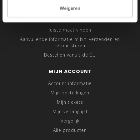
Sitemap
Weigeren
Traveling Tailor
Was- en Behandeltips
Juiste maat vinden
Aanvullende informatie m.b.t. verzenden en
retour sturen
Bestellen vanuit de EU
MIJN ACCOUNT
Account informatie
Mijn bestellingen
Mijn tickets
Mijn verlanglijst
Vergelijk
Alle producten