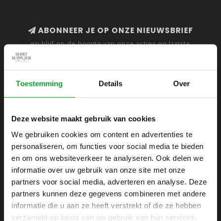
ABONNEER JE OP ONZE NIEUWSBRIEF
en blijf op de hoogte van onze acties en laatste
collecties
Toestemming
Details
Over
SHIRTSUPPLIER.NL
Deze website maakt gebruik van cookies
Webshop voor mannen
We gebruiken cookies om content en advertenties te
personaliseren, om functies voor social media te bieden
Zijlijnstraat 24
en om ons websiteverkeer te analyseren. Ook delen we
1433 DC
informatie over uw gebruik van onze site met onze
Kudelstaart
partners voor social media, adverteren en analyse. Deze
partners kunnen deze gegevens combineren met andere
+31 6 42 52 32 80
informatie die u aan ze heeft verstrekt of die ze hebben
+31 6 42 52 32 80
verzameld op basis van uw gebruik van hun services.