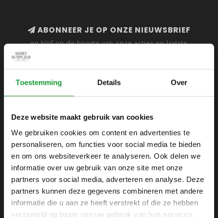
ABONNEER JE OP ONZE NIEUWSBRIEF
en blijf op de hoogte van onze acties en laatste
collecties
Toestemming
Details
Over
SHIRTSUPPLIER.NL
Deze website maakt gebruik van cookies
Webshop voor mannen
We gebruiken cookies om content en advertenties te
personaliseren, om functies voor social media te bieden
Zijlijnstraat 24
en om ons websiteverkeer te analyseren. Ook delen we
1433 DC
informatie over uw gebruik van onze site met onze
Kudelstaart
partners voor social media, adverteren en analyse. Deze
partners kunnen deze gegevens combineren met andere
+31 6 42 52 32 80
informatie die u aan ze heeft verstrekt of die ze hebben
+31 6 42 52 32 80
verzameld op basis van uw gebruik van hun services.