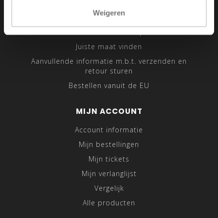
Sitemap
Weigeren
Traveling Tailor
Was- en Behandeltips
Juiste maat vinden
Aanvullende informatie m.b.t. verzenden en
retour sturen
Bestellen vanuit de EU
MIJN ACCOUNT
Account informatie
Mijn bestellingen
Mijn tickets
Mijn verlanglijst
Vergelijk
Alle producten