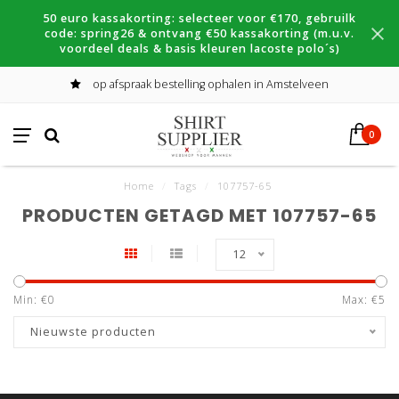
50 euro kassakorting: selecteer voor €170, gebruilk
code: spring26 & ontvang €50 kassakorting (m.u.v.
voordeel deals & basis kleuren lacoste polo´s)
op afspraak bestelling ophalen in Amstelveen
0
Home
/
Tags
/
107757-65
PRODUCTEN GETAGD MET 107757-65
12
Min: €
0
Max: €
5
Nieuwste producten