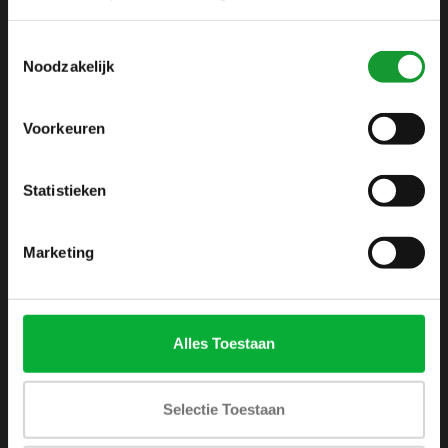
info@shirtsupplier.nl
Toestemmingsselectie
Noodzakelijk
Voorkeuren
Statistieken
INFORMATIE
Over ons
Marketing
Algemene voorwaarden
Disclaimer
Privacy Policy
Alles Toestaan
Betaalmethoden
Verzenden & retourneren
Selectie Toestaan
Klantenservice