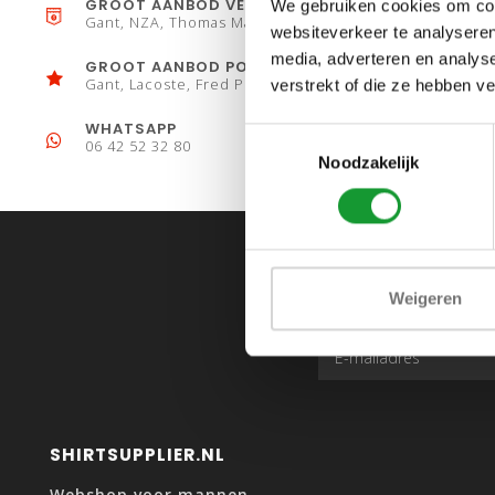
GROOT AANBOD VESTEN
We gebruiken cookies om cont
Gant, NZA, Thomas Maine
websiteverkeer te analyseren
media, adverteren en analys
GROOT AANBOD POLO´S
Gant, Lacoste, Fred Perry
verstrekt of die ze hebben v
WHATSAPP
Toestemmingsselectie
06 42 52 32 80
Noodzakelijk
Weigeren
SHIRTSUPPLIER.NL
Webshop voor mannen