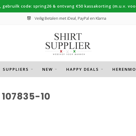
, gebruilk code: spring26 & ontvang €50 kassakorting (m.u.v. voor
Veilig Betalen met iDeal, PayPal en Klarna
SUPPLIERS
NEW
HAPPY DEALS
HERENMO
107835-10