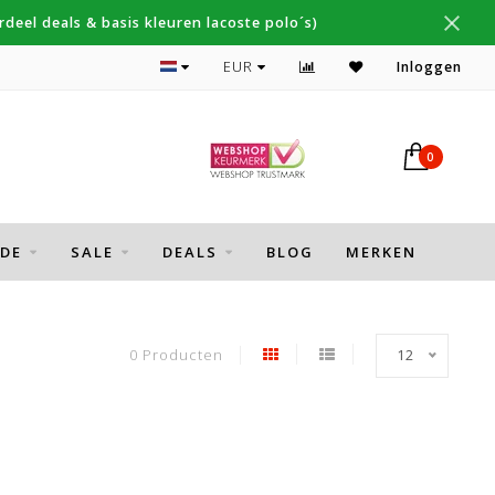
deel deals & basis kleuren lacoste polo´s)
Topmerken Thomas Maine, Cavallaro, Desoto
EUR
Inloggen
0
DE
SALE
DEALS
BLOG
MERKEN
0 Producten
12