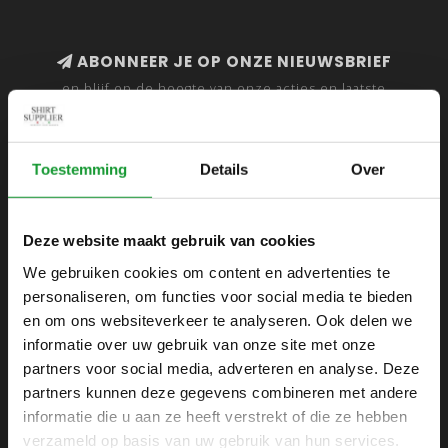
ABONNEER JE OP ONZE NIEUWSBRIEF
en blijf op de hoogte van onze acties en laatste
collecties
Toestemming
Details
Over
SHIRTSUPPLIER.NL
Deze website maakt gebruik van cookies
Webshop voor mannen
We gebruiken cookies om content en advertenties te
personaliseren, om functies voor social media te bieden
Zijlijnstraat 24
en om ons websiteverkeer te analyseren. Ook delen we
1433 DC
informatie over uw gebruik van onze site met onze
Kudelstaart
partners voor social media, adverteren en analyse. Deze
partners kunnen deze gegevens combineren met andere
+31 6 42 52 32 80
informatie die u aan ze heeft verstrekt of die ze hebben
+31 6 42 52 32 80
verzameld op basis van uw gebruik van hun services.