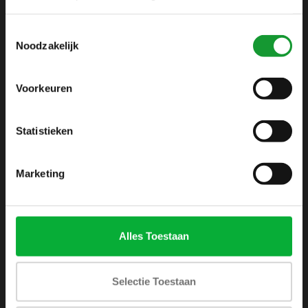
info@shirtsupplier.nl
Toestemmingsselectie
Noodzakelijk
Voorkeuren
Statistieken
INFORMATIE
Over ons
Marketing
Algemene voorwaarden
Disclaimer
Privacy Policy
Alles Toestaan
Betaalmethoden
Verzenden & retourneren
Selectie Toestaan
Klantenservice