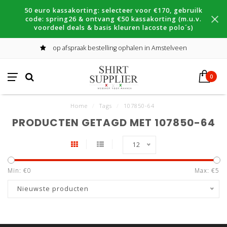
50 euro kassakorting: selecteer voor €170, gebruilk
code: spring26 & ontvang €50 kassakorting (m.u.v.
voordeel deals & basis kleuren lacoste polo´s)
op afspraak bestelling ophalen in Amstelveen
0
Home
/
Tags
/
107850-64
PRODUCTEN GETAGD MET 107850-64
12
Min: €
0
Max: €
5
Nieuwste producten