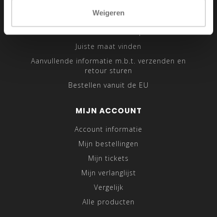
Sitemap
Weigeren
Traveling Tailor
Was- en Behandeltips
Juiste maat vinden
Aanvullende informatie m.b.t. verzenden en
retour sturen
Bestellen vanuit de EU
MIJN ACCOUNT
Account informatie
Mijn bestellingen
Mijn tickets
Mijn verlanglijst
Vergelijk
Alle producten