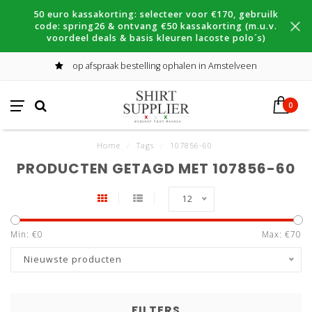
50 euro kassakorting: selecteer voor €170, gebruilk
code: spring26 & ontvang €50 kassakorting (m.u.v.
voordeel deals & basis kleuren lacoste polo´s)
op afspraak bestelling ophalen in Amstelveen
0
Home
/
Tags
/
107856-60
PRODUCTEN GETAGD MET 107856-60
12
Min: €
0
Max: €
70
Nieuwste producten
FILTERS