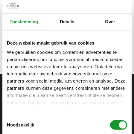
Bekijk alle
10
maten
Toestemming
Details
Over
TUTTI COLORI
MULTICOLOUR BRUIN-
Deze website maakt gebruik van cookies
BLAUW BLOEMEN PRINT
€69,95
€89,95
We gebruiken cookies om content en advertenties te
personaliseren, om functies voor social media te bieden
en om ons websiteverkeer te analyseren. Ook delen we
informatie over uw gebruik van onze site met onze
partners voor social media, adverteren en analyse. Deze
partners kunnen deze gegevens combineren met andere
ABONNEER JE OP ONZE NIEUWSBRIEF
informatie die u aan ze heeft verstrekt of die ze hebben
en blijf op de hoogte van onze acties en laatste
verzameld op basis van uw gebruik van hun services.
collecties
Toestemmingsselectie
Noodzakelijk