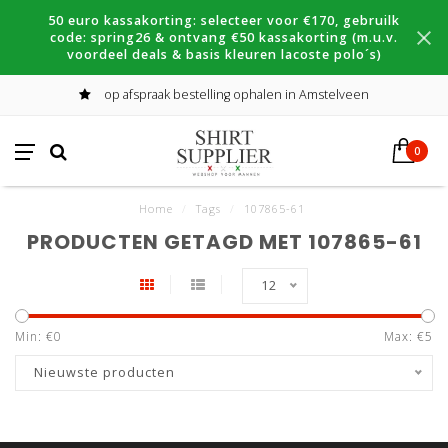
50 euro kassakorting: selecteer voor €170, gebruilk
code: spring26 & ontvang €50 kassakorting (m.u.v.
voordeel deals & basis kleuren lacoste polo´s)
op afspraak bestelling ophalen in Amstelveen
0
Home
/
Tags
/
107865-61
PRODUCTEN GETAGD MET 107865-61
12
Min: €
0
Max: €
5
Nieuwste producten