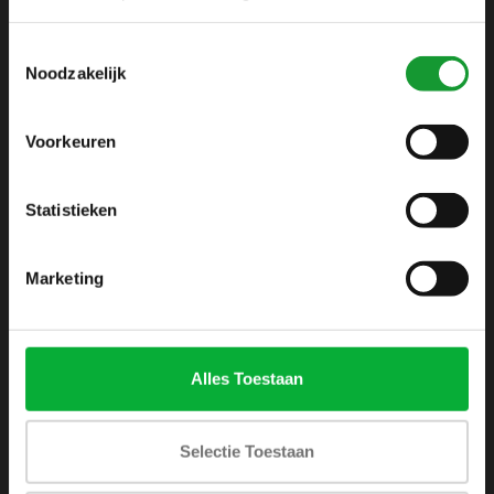
info@shirtsupplier.nl
Toestemmingsselectie
Noodzakelijk
Voorkeuren
Statistieken
INFORMATIE
Over ons
Marketing
Algemene voorwaarden
Disclaimer
Privacy Policy
Alles Toestaan
Betaalmethoden
Verzenden & retourneren
Selectie Toestaan
Klantenservice