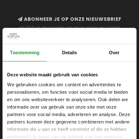
ABONNEER JE OP ONZE NIEUWSBRIEF
en blijf op de hoogte van onze acties en laatste
collecties
Toestemming
Details
Over
SHIRTSUPPLIER.NL
Deze website maakt gebruik van cookies
Webshop voor mannen
We gebruiken cookies om content en advertenties te
personaliseren, om functies voor social media te bieden
Zijlijnstraat 24
en om ons websiteverkeer te analyseren. Ook delen we
1433 DC
informatie over uw gebruik van onze site met onze
Kudelstaart
partners voor social media, adverteren en analyse. Deze
partners kunnen deze gegevens combineren met andere
+31 6 42 52 32 80
informatie die u aan ze heeft verstrekt of die ze hebben
+31 6 42 52 32 80
verzameld op basis van uw gebruik van hun services.