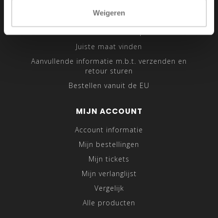
Sitemap
Weigeren
Traveling Tailor
Was- en Behandeltips
Juiste maat vinden
Aanvullende informatie m.b.t. verzenden en
retour sturen
Bestellen vanuit de EU
MIJN ACCOUNT
Account informatie
Mijn bestellingen
Mijn tickets
Mijn verlanglijst
Vergelijk
Alle producten