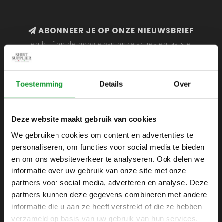
ABONNEER JE OP ONZE NIEUWSBRIEF
en blijf op de hoogte van onze acties en laatste
collecties
Toestemming
Details
Over
SHIRTSUPPLIER.NL
Deze website maakt gebruik van cookies
Webshop voor mannen
We gebruiken cookies om content en advertenties te
personaliseren, om functies voor social media te bieden
Zijlijnstraat 24
en om ons websiteverkeer te analyseren. Ook delen we
1433 DC
informatie over uw gebruik van onze site met onze
Kudelstaart
partners voor social media, adverteren en analyse. Deze
partners kunnen deze gegevens combineren met andere
+31 6 42 52 32 80
informatie die u aan ze heeft verstrekt of die ze hebben
+31 6 42 52 32 80
verzameld op basis van uw gebruik van hun services.