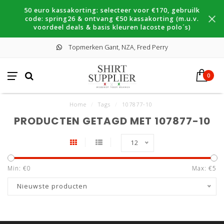
50 euro kassakorting: selecteer voor €170, gebruilk
code: spring26 & ontvang €50 kassakorting (m.u.v.
voordeel deals & basis kleuren lacoste polo´s)
Topmerken Gant, NZA, Fred Perry
0
Home
/
Tags
/
107877-10
PRODUCTEN GETAGD MET 107877-10
12
Min: €
0
Max: €
5
Nieuwste producten