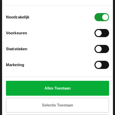
info@shirtsupplier.nl
Toestemmingsselectie
Noodzakelijk
Voorkeuren
Statistieken
INFORMATIE
Over ons
Marketing
Algemene voorwaarden
Disclaimer
Privacy Policy
Alles Toestaan
Betaalmethoden
Verzenden & retourneren
Selectie Toestaan
Klantenservice