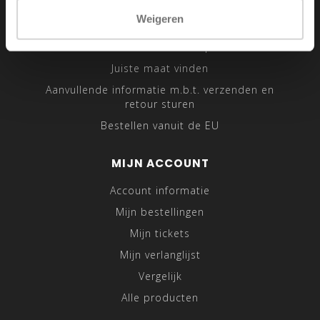
Sitemap
Weigeren
Traveling Tailor
Was- en Behandeltips
Juiste maat vinden
Aanvullende informatie m.b.t. verzenden en
retour sturen
Bestellen vanuit de EU
MIJN ACCOUNT
Account informatie
Mijn bestellingen
Mijn tickets
Mijn verlanglijst
Vergelijk
Alle producten