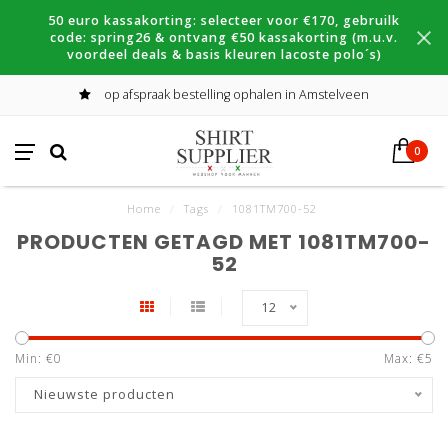
50 euro kassakorting: selecteer voor €170, gebruilk
code: spring26 & ontvang €50 kassakorting (m.u.v.
voordeel deals & basis kleuren lacoste polo´s)
op afspraak bestelling ophalen in Amstelveen
0
Home
/
Tags
/
1081TM700-52
PRODUCTEN GETAGD MET 1081TM700-
52
12
Min: €
0
Max: €
5
Nieuwste producten