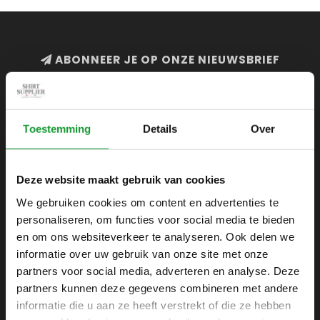
ABONNEER JE OP ONZE NIEUWSBRIEF
en blijf op de hoogte van onze acties en laatste
collecties
Toestemming
Details
Over
Deze website maakt gebruik van cookies
SHIRTSUPPLIER.NL
We gebruiken cookies om content en advertenties te
Webshop voor mannen
personaliseren, om functies voor social media te bieden
Zijlijnstraat 24
en om ons websiteverkeer te analyseren. Ook delen we
1433 DC
informatie over uw gebruik van onze site met onze
Kudelstaart
partners voor social media, adverteren en analyse. Deze
partners kunnen deze gegevens combineren met andere
+31 6 42 52 32 80
informatie die u aan ze heeft verstrekt of die ze hebben