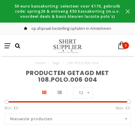
50 euro kassakorting: selecteer voor €170, gebruilk
code: spring26 & ontvang €50 kassakorting (m.u.v.
voordeel deals & basis kleuren lacoste polo´s)
op afspraak bestelling ophalen in Amstelveen
0
Home
/
Tags
/
108.POLO.006 004
PRODUCTEN GETAGD MET
108.POLO.006 004
12
Min: €
0
Max: €
5
Nieuwste producten