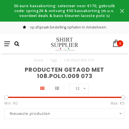
50 euro kassakorting: selecteer voor €170, gebruilk
code: spring26 & ontvang €50 kassakorting (m.u.v.
voordeel deals & basis kleuren lacoste polo´s)
op afspraak bestelling ophalen in Amstelveen
0
Home
/
Tags
/
108.POLO.009 073
PRODUCTEN GETAGD MET
108.POLO.009 073
12
Min: €
0
Max: €
5
Nieuwste producten