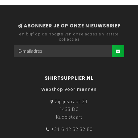
ABONNEER JE OP ONZE NIEUWSBRIEF
en blijf op de hoogte van onze acties en laatste
collecties
SHIRTSUPPLIER.NL
Webshop voor mannen
Zijlijnstraat 24
1433 DC
Kudelstaart
+31 6 42 52 32 80