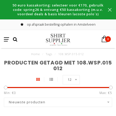
50 euro kassakorting: selecteer voor €170, gebruilk
code: spring26 & ontvang €50 kassakorting (m.u.v.
voordeel deals & basis kleuren lacoste polo´s)
op afspraak bestelling ophalen in Amstelveen
0
Home
/
Tags
/
108.WSP.015 012
PRODUCTEN GETAGD MET 108.WSP.015
012
12
Min: €
0
Max: €
5
Nieuwste producten