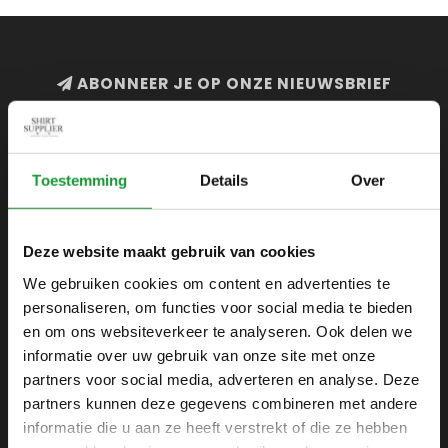
ABONNEER JE OP ONZE NIEUWSBRIEF
en blijf op de hoogte van onze acties en laatste
collecties
Toestemming
Details
Over
Deze website maakt gebruik van cookies
SHIRTSUPPLIER.NL
We gebruiken cookies om content en advertenties te
Webshop voor mannen
personaliseren, om functies voor social media te bieden
Zijlijnstraat 24
en om ons websiteverkeer te analyseren. Ook delen we
1433 DC
informatie over uw gebruik van onze site met onze
Kudelstaart
partners voor social media, adverteren en analyse. Deze
partners kunnen deze gegevens combineren met andere
+31 6 42 52 32 80
informatie die u aan ze heeft verstrekt of die ze hebben