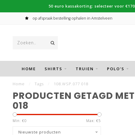
50 euro kassakorting: selecteer voor €170
op afspraak bestelling ophalen in Amstelveen
HOME
SHIRTS
TRUIEN
POLO'S
Home
/
Tags
/
108.WSP.077 018
PRODUCTEN GETAGD MET 
018
Min: €
0
Max: €
5
Nieuwste producten