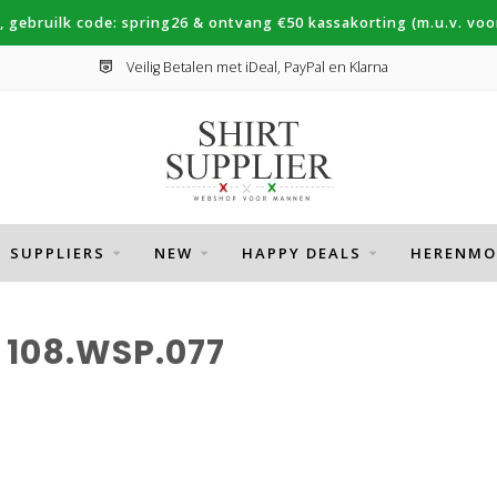
, gebruilk code: spring26 & ontvang €50 kassakorting (m.u.v. voor
Veilig Betalen met iDeal, PayPal en Klarna
SUPPLIERS
NEW
HAPPY DEALS
HERENMO
108.WSP.077