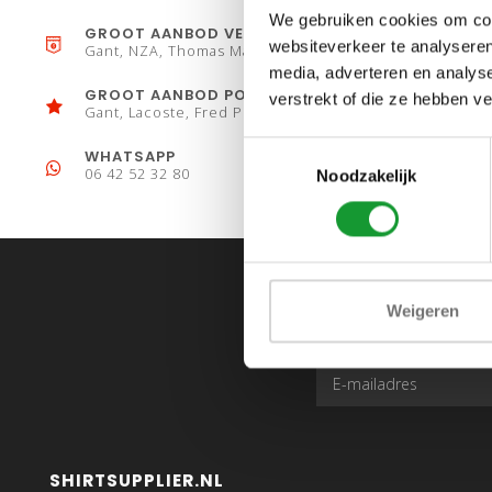
We gebruiken cookies om cont
GROOT AANBOD VESTEN
websiteverkeer te analyseren
Gant, NZA, Thomas Maine
media, adverteren en analys
GROOT AANBOD POLO´S
verstrekt of die ze hebben v
Gant, Lacoste, Fred Perry
Toestemmingsselectie
WHATSAPP
06 42 52 32 80
Noodzakelijk
Weigeren
SHIRTSUPPLIER.NL