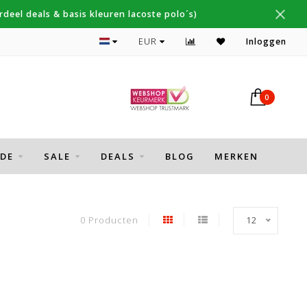
deel deals & basis kleuren lacoste polo´s)
Topmerken Thomas Maine, Cavallaro, Desoto
EUR
Inloggen
0
DE
SALE
DEALS
BLOG
MERKEN
0 Producten
12