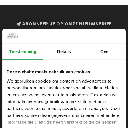
ABONNEER JE OP ONZE NIEUWSBRIEF
en blijf op de hoogte van onze acties en laatste
collecties
Toestemming
Details
Over
Deze website maakt gebruik van cookies
SHIRTSUPPLIER.NL
We gebruiken cookies om content en advertenties te
Webshop voor mannen
personaliseren, om functies voor social media te bieden
Zijlijnstraat 24
en om ons websiteverkeer te analyseren. Ook delen we
1433 DC
informatie over uw gebruik van onze site met onze
Kudelstaart
partners voor social media, adverteren en analyse. Deze
partners kunnen deze gegevens combineren met andere
+31 6 42 52 32 80
informatie die u aan ze heeft verstrekt of die ze hebben