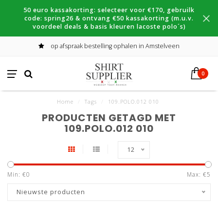
50 euro kassakorting: selecteer voor €170, gebruilk
code: spring26 & ontvang €50 kassakorting (m.u.v.
voordeel deals & basis kleuren lacoste polo´s)
op afspraak bestelling ophalen in Amstelveen
0
Home
/
Tags
/
109.POLO.012 010
PRODUCTEN GETAGD MET
109.POLO.012 010
12
Min: €
0
Max: €
5
Nieuwste producten