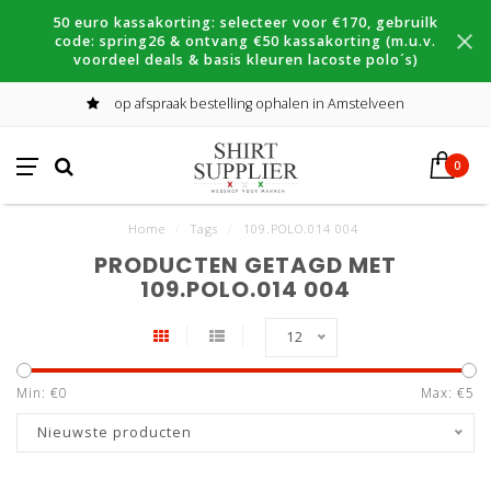
50 euro kassakorting: selecteer voor €170, gebruilk
code: spring26 & ontvang €50 kassakorting (m.u.v.
voordeel deals & basis kleuren lacoste polo´s)
op afspraak bestelling ophalen in Amstelveen
0
Home
/
Tags
/
109.POLO.014 004
PRODUCTEN GETAGD MET
109.POLO.014 004
12
Min: €
0
Max: €
5
Nieuwste producten