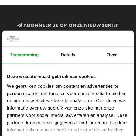
ABONNEER JE OP ONZE NIEUWSBRIEF
en blijf op de hoogte van onze acties en laatste
collecties
Toestemming
Details
Over
Deze website maakt gebruik van cookies
SHIRTSUPPLIER.NL
We gebruiken cookies om content en advertenties te
Webshop voor mannen
personaliseren, om functies voor social media te bieden
Zijlijnstraat 24
en om ons websiteverkeer te analyseren. Ook delen we
1433 DC
informatie over uw gebruik van onze site met onze
Kudelstaart
partners voor social media, adverteren en analyse. Deze
partners kunnen deze gegevens combineren met andere
+31 6 42 52 32 80
informatie die u aan ze heeft verstrekt of die ze hebben