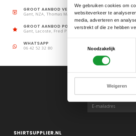
We gebruiken cookies om cont
GROOT AANBOD VESTEN
websiteverkeer te analyseren
Gant, NZA, Thomas Maine
media, adverteren en analys
GROOT AANBOD POLO´S
verstrekt of die ze hebben v
Gant, Lacoste, Fred Perry
Toestemmingsselectie
WHATSAPP
06 42 52 32 80
Noodzakelijk
Weigeren
SHIRTSUPPLIER.NL