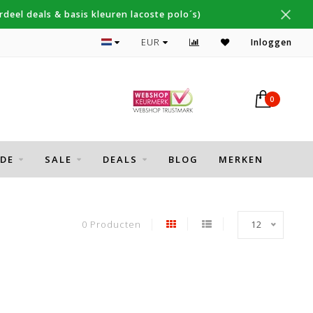
deel deals & basis kleuren lacoste polo´s)
Topmerken Thomas Maine, Cavallaro, Desoto
EUR
Inloggen
0
DE
SALE
DEALS
BLOG
MERKEN
0 Producten
12