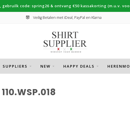
, gebruilk code: spring26 & ontvang €50 kassakorting (m.u.v. voor
Veilig Betalen met iDeal, PayPal en Klarna
SUPPLIERS
NEW
HAPPY DEALS
HERENMO
110.WSP.018