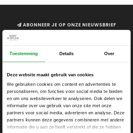
ABONNEER JE OP ONZE NIEUWSBRIEF
en blijf op de hoogte van onze acties en laatste
collecties
Toestemming
Details
Over
Deze website maakt gebruik van cookies
SHIRTSUPPLIER.NL
We gebruiken cookies om content en advertenties te
Webshop voor mannen
personaliseren, om functies voor social media te bieden
Zijlijnstraat 24
en om ons websiteverkeer te analyseren. Ook delen we
1433 DC
informatie over uw gebruik van onze site met onze
Kudelstaart
partners voor social media, adverteren en analyse. Deze
partners kunnen deze gegevens combineren met andere
+31 6 42 52 32 80
informatie die u aan ze heeft verstrekt of die ze hebben