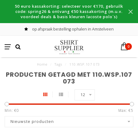
50 euro kassakorting: selecteer voor €170, gebruilk
code: spring26 & ontvang €50 kassakorting (m.u.v.
voordeel deals & basis kleuren lacoste polo´s)
op afspraak bestelling ophalen in Amstelveen
0
Home
/
Tags
/
110.WSP.107 073
PRODUCTEN GETAGD MET 110.WSP.107
073
12
Min: €
0
Max: €
5
Nieuwste producten