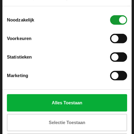
info@shirtsupplier.nl
Toestemmingsselectie
Noodzakelijk
Voorkeuren
Statistieken
INFORMATIE
Over ons
Marketing
Algemene voorwaarden
Disclaimer
Privacy Policy
Alles Toestaan
Betaalmethoden
Verzenden & retourneren
Selectie Toestaan
Klantenservice