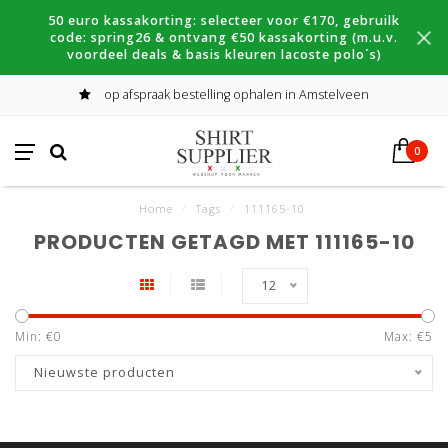
50 euro kassakorting: selecteer voor €170, gebruilk
code: spring26 & ontvang €50 kassakorting (m.u.v.
voordeel deals & basis kleuren lacoste polo´s)
op afspraak bestelling ophalen in Amstelveen
0
Home
/
Tags
/
111165-10
PRODUCTEN GETAGD MET 111165-10
12
Min: €
0
Max: €
5
Nieuwste producten