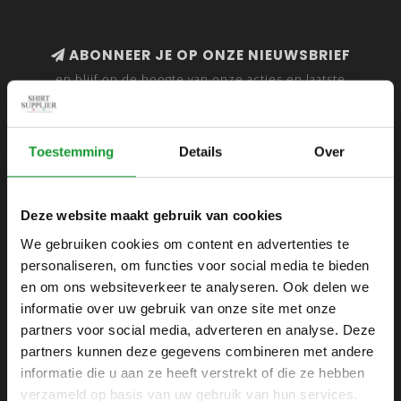
ABONNEER JE OP ONZE NIEUWSBRIEF
en blijf op de hoogte van onze acties en laatste
collecties
Toestemming
Details
Over
SHIRTSUPPLIER.NL
Deze website maakt gebruik van cookies
Webshop voor mannen
We gebruiken cookies om content en advertenties te
personaliseren, om functies voor social media te bieden
Zijlijnstraat 24
en om ons websiteverkeer te analyseren. Ook delen we
1433 DC
informatie over uw gebruik van onze site met onze
Kudelstaart
partners voor social media, adverteren en analyse. Deze
partners kunnen deze gegevens combineren met andere
+31 6 42 52 32 80
informatie die u aan ze heeft verstrekt of die ze hebben
+31 6 42 52 32 80
verzameld op basis van uw gebruik van hun services.