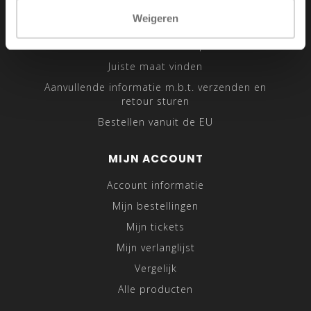
Sitemap
Weigeren
Traveling Tailor
Was- en Behandeltips
Juiste maat vinden
Aanvullende informatie m.b.t. verzenden en
retour sturen
Bestellen vanuit de EU
MIJN ACCOUNT
Account informatie
Mijn bestellingen
Mijn tickets
Mijn verlanglijst
Vergelijk
Alle producten