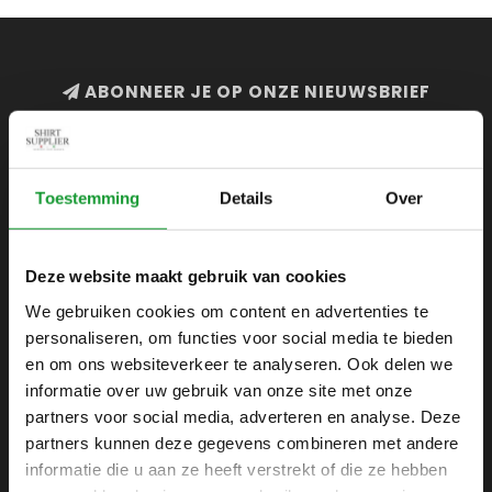
ABONNEER JE OP ONZE NIEUWSBRIEF
en blijf op de hoogte van onze acties en laatste
collecties
Toestemming
Details
Over
Deze website maakt gebruik van cookies
SHIRTSUPPLIER.NL
We gebruiken cookies om content en advertenties te
Webshop voor mannen
personaliseren, om functies voor social media te bieden
Zijlijnstraat 24
en om ons websiteverkeer te analyseren. Ook delen we
1433 DC
informatie over uw gebruik van onze site met onze
Kudelstaart
partners voor social media, adverteren en analyse. Deze
partners kunnen deze gegevens combineren met andere
+31 6 42 52 32 80
informatie die u aan ze heeft verstrekt of die ze hebben