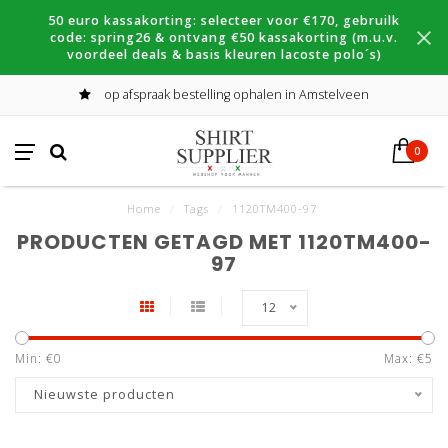
50 euro kassakorting: selecteer voor €170, gebruilk
code: spring26 & ontvang €50 kassakorting (m.u.v.
voordeel deals & basis kleuren lacoste polo´s)
op afspraak bestelling ophalen in Amstelveen
0
Home
/
Tags
/
1120TM400-97
PRODUCTEN GETAGD MET 1120TM400-
97
12
Min: €
0
Max: €
5
Nieuwste producten