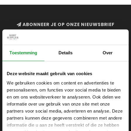
ABONNEER JE OP ONZE NIEUWSBRIEF
en blijf op de hoogte van onze acties en laatste
collecties
Toestemming
Details
Over
Deze website maakt gebruik van cookies
SHIRTSUPPLIER.NL
We gebruiken cookies om content en advertenties te
Webshop voor mannen
personaliseren, om functies voor social media te bieden
Zijlijnstraat 24
en om ons websiteverkeer te analyseren. Ook delen we
1433 DC
informatie over uw gebruik van onze site met onze
Kudelstaart
partners voor social media, adverteren en analyse. Deze
partners kunnen deze gegevens combineren met andere
+31 6 42 52 32 80
informatie die u aan ze heeft verstrekt of die ze hebben