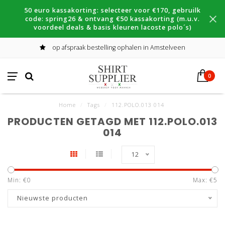
50 euro kassakorting: selecteer voor €170, gebruilk
code: spring26 & ontvang €50 kassakorting (m.u.v.
voordeel deals & basis kleuren lacoste polo´s)
op afspraak bestelling ophalen in Amstelveen
0
Home
/
Tags
/
112.POLO.013 014
PRODUCTEN GETAGD MET 112.POLO.013
014
12
Min: €
0
Max: €
5
Nieuwste producten