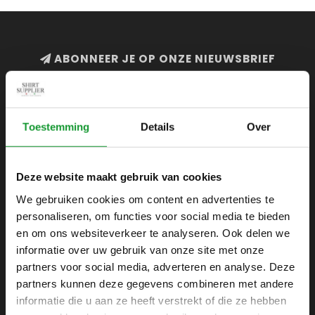
ABONNEER JE OP ONZE NIEUWSBRIEF
en blijf op de hoogte van onze acties en laatste
collecties
Toestemming
Details
Over
Deze website maakt gebruik van cookies
SHIRTSUPPLIER.NL
We gebruiken cookies om content en advertenties te
Webshop voor mannen
personaliseren, om functies voor social media te bieden
Zijlijnstraat 24
en om ons websiteverkeer te analyseren. Ook delen we
1433 DC
informatie over uw gebruik van onze site met onze
Kudelstaart
partners voor social media, adverteren en analyse. Deze
partners kunnen deze gegevens combineren met andere
+31 6 42 52 32 80
informatie die u aan ze heeft verstrekt of die ze hebben