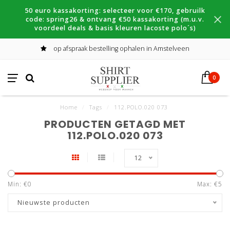
50 euro kassakorting: selecteer voor €170, gebruilk
code: spring26 & ontvang €50 kassakorting (m.u.v.
voordeel deals & basis kleuren lacoste polo´s)
op afspraak bestelling ophalen in Amstelveen
0
Home
/
Tags
/
112.POLO.020 073
PRODUCTEN GETAGD MET
112.POLO.020 073
12
Min: €
0
Max: €
5
Nieuwste producten