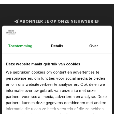
ABONNEER JE OP ONZE NIEUWSBRIEF
en blijf op de hoogte van onze acties en laatste
collecties
Toestemming
Details
Over
Deze website maakt gebruik van cookies
SHIRTSUPPLIER.NL
We gebruiken cookies om content en advertenties te
Webshop voor mannen
personaliseren, om functies voor social media te bieden
Zijlijnstraat 24
en om ons websiteverkeer te analyseren. Ook delen we
1433 DC
informatie over uw gebruik van onze site met onze
Kudelstaart
partners voor social media, adverteren en analyse. Deze
partners kunnen deze gegevens combineren met andere
+31 6 42 52 32 80
informatie die u aan ze heeft verstrekt of die ze hebben