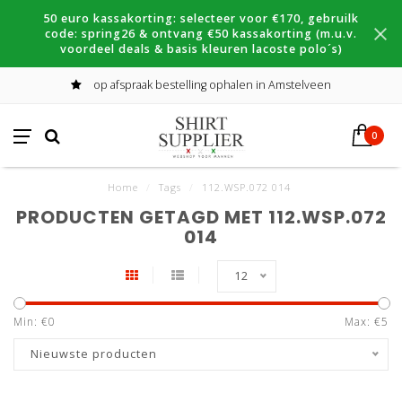
50 euro kassakorting: selecteer voor €170, gebruilk
code: spring26 & ontvang €50 kassakorting (m.u.v.
voordeel deals & basis kleuren lacoste polo´s)
op afspraak bestelling ophalen in Amstelveen
0
Home
/
Tags
/
112.WSP.072 014
PRODUCTEN GETAGD MET 112.WSP.072
014
12
Min: €
0
Max: €
5
Nieuwste producten