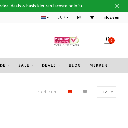
deel deals & basis kleuren lacoste polo´s)
Topmerken Thomas Maine, Cavallaro, Desoto
EUR
Inloggen
0
DE
SALE
DEALS
BLOG
MERKEN
0 Producten
12