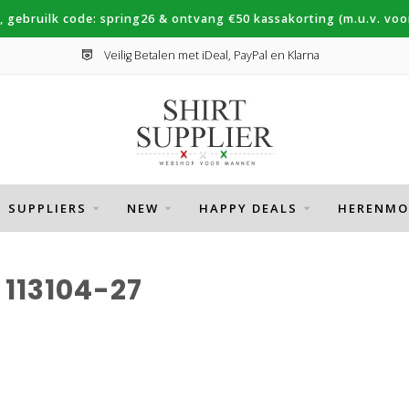
, gebruilk code: spring26 & ontvang €50 kassakorting (m.u.v. voor
Veilig Betalen met iDeal, PayPal en Klarna
SUPPLIERS
NEW
HAPPY DEALS
HERENMO
113104-27