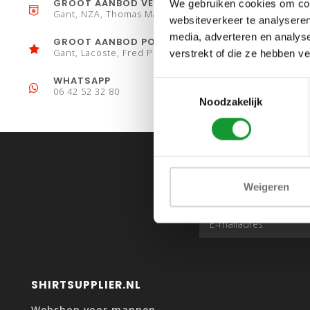
GROOT AANBOD VESTEN
We gebruiken cookies om cont
Gant, NZA, Thomas Maine
websiteverkeer te analyseren
media, adverteren en analys
GROOT AANBOD POLO´S
Gant, Lacoste, Fred Perry
verstrekt of die ze hebben v
WHATSAPP
Toestemmingsselectie
06 42 52 32 80
Noodzakelijk
Weigeren
SHIRTSUPPLIER.NL
Webshop voor mannen