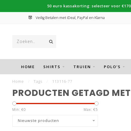
50 euro kassakorting: selecteer voor €170
Veilig Betalen met iDeal, PayPal en Klarna
HOME
SHIRTS
TRUIEN
POLO'S
Home
/
Tags
/
113116-77
PRODUCTEN GETAGD MET 1
Min: €
0
Max: €
5
Nieuwste producten