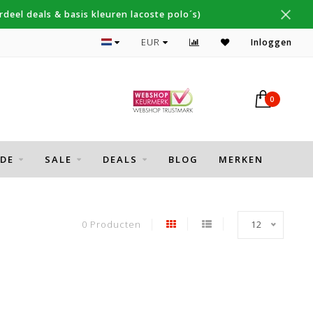
deel deals & basis kleuren lacoste polo´s)
Topmerken Gant, NZA, Fred Perry
EUR
Inloggen
0
DE
SALE
DEALS
BLOG
MERKEN
0 Producten
12