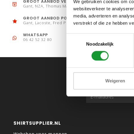
GROOT AANBOD VESTEN
We gebruiken cookies om cont
Gant, NZA, Thomas Maine
websiteverkeer te analyseren
media, adverteren en analys
GROOT AANBOD POLO´S
Gant, Lacoste, Fred Perry
verstrekt of die ze hebben v
WHATSAPP
Toestemmingsselectie
06 42 52 32 80
Noodzakelijk
Weigeren
SHIRTSUPPLIER.NL
Webshop voor mannen