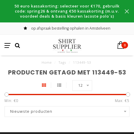
50 euro kassakorting: selecteer voor €170, gebruilk
code: spring26 & ontvang €50 kassakorting (m.u.v.
voordeel deals & basis kleuren lacoste polo´s)
op afspraak bestelling ophalen in Amstelveen
0
Home
/
Tags
/
113449-53
PRODUCTEN GETAGD MET 113449-53
12
Min: €
0
Max: €
5
Nieuwste producten