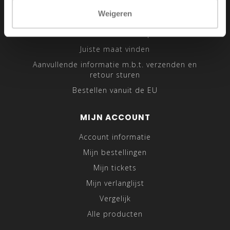
Sitemap
Weigeren
Traveling Tailor
Was- en Behandeltips
Juiste maat vinden
Aanvullende informatie m.b.t. verzenden en
retour sturen
Bestellen vanuit de EU
MIJN ACCOUNT
Account informatie
Mijn bestellingen
Mijn tickets
Mijn verlanglijst
Vergelijk
Alle producten