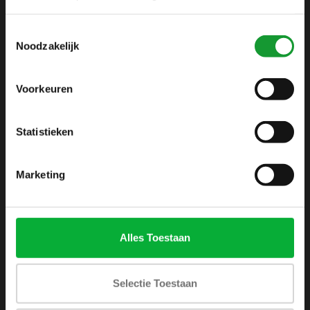
info@shirtsupplier.nl
Toestemmingsselectie
Noodzakelijk
Voorkeuren
Statistieken
INFORMATIE
Over ons
Marketing
Algemene voorwaarden
Disclaimer
Privacy Policy
Alles Toestaan
Betaalmethoden
Verzenden & retourneren
Selectie Toestaan
Klantenservice