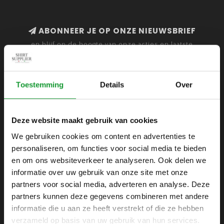
ABONNEER JE OP ONZE NIEUWSBRIEF
en blijf op de hoogte van onze acties en laatste
collecties
Toestemming
Details
Over
SHIRTSUPPLIER.NL
Deze website maakt gebruik van cookies
Webshop voor mannen
We gebruiken cookies om content en advertenties te
personaliseren, om functies voor social media te bieden
Zijlijnstraat 24
en om ons websiteverkeer te analyseren. Ook delen we
1433 DC
informatie over uw gebruik van onze site met onze
Kudelstaart
partners voor social media, adverteren en analyse. Deze
partners kunnen deze gegevens combineren met andere
+31 6 42 52 32 80
informatie die u aan ze heeft verstrekt of die ze hebben
+31 6 42 52 32 80
verzameld op basis van uw gebruik van hun services.