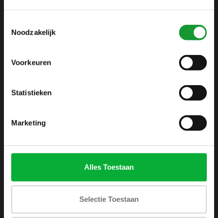
info@shirtsupplier.nl
Toestemmingsselectie
Noodzakelijk
Voorkeuren
Statistieken
INFORMATIE
Over ons
Marketing
Algemene voorwaarden
Disclaimer
Privacy Policy
Alles Toestaan
Betaalmethoden
Verzenden & retourneren
Selectie Toestaan
Klantenservice