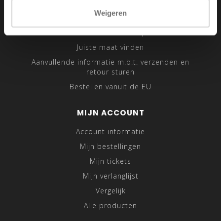
Sitemap
Weigeren
Traveling Tailor
Was- en Behandeltips
Juiste maat vinden
Aanvullende informatie m.b.t. verzenden en
retour sturen
Bestellen vanuit de EU
MIJN ACCOUNT
Account informatie
Mijn bestellingen
Mijn tickets
Mijn verlanglijst
Vergelijk
Alle producten