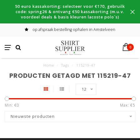
50 euro kassakorting: selecteer voor €170, gebruilk
code: spring26 & ontvang €50 kassakorting (m.u.v.
voordeel deals & basis kleuren lacoste polo´s)
op afspraak bestelling ophalen in Amstelveen
0
Home
/
Tags
/
115219-47
PRODUCTEN GETAGD MET 115219-47
12
Min: €
0
Max: €
5
Nieuwste producten