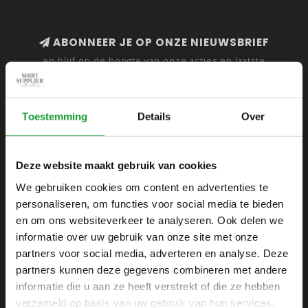
ABONNEER JE OP ONZE NIEUWSBRIEF
en blijf op de hoogte van onze acties en laatste
collecties
Toestemming
Details
Over
SHIRTSUPPLIER.NL
Deze website maakt gebruik van cookies
Webshop voor mannen
We gebruiken cookies om content en advertenties te
personaliseren, om functies voor social media te bieden
Zijlijnstraat 24
en om ons websiteverkeer te analyseren. Ook delen we
1433 DC
informatie over uw gebruik van onze site met onze
Kudelstaart
partners voor social media, adverteren en analyse. Deze
partners kunnen deze gegevens combineren met andere
+31 6 42 52 32 80
informatie die u aan ze heeft verstrekt of die ze hebben
+31 6 42 52 32 80
verzameld op basis van uw gebruik van hun services.