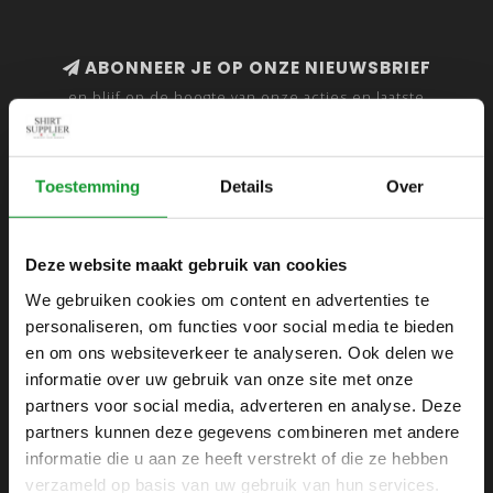
ABONNEER JE OP ONZE NIEUWSBRIEF
en blijf op de hoogte van onze acties en laatste
collecties
Toestemming
Details
Over
SHIRTSUPPLIER.NL
Deze website maakt gebruik van cookies
Webshop voor mannen
We gebruiken cookies om content en advertenties te
personaliseren, om functies voor social media te bieden
Zijlijnstraat 24
en om ons websiteverkeer te analyseren. Ook delen we
1433 DC
informatie over uw gebruik van onze site met onze
Kudelstaart
partners voor social media, adverteren en analyse. Deze
partners kunnen deze gegevens combineren met andere
+31 6 42 52 32 80
informatie die u aan ze heeft verstrekt of die ze hebben
+31 6 42 52 32 80
verzameld op basis van uw gebruik van hun services.