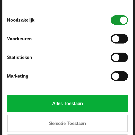
info@shirtsupplier.nl
Toestemmingsselectie
Noodzakelijk
Voorkeuren
Statistieken
INFORMATIE
Over ons
Marketing
Algemene voorwaarden
Disclaimer
Privacy Policy
Alles Toestaan
Betaalmethoden
Verzenden & retourneren
Selectie Toestaan
Klantenservice