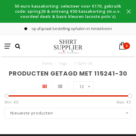
50 euro kassakorting: selecteer voor €170, gebruilk
code: spring26 & ontvang €50 kassakorting (m.u.v.
voordeel deals & basis kleuren lacoste polo´s)
op afspraak bestelling ophalen in Amstelveen
0
Home
/
Tags
/
115241-30
PRODUCTEN GETAGD MET 115241-30
12
Min: €
0
Max: €
5
Nieuwste producten