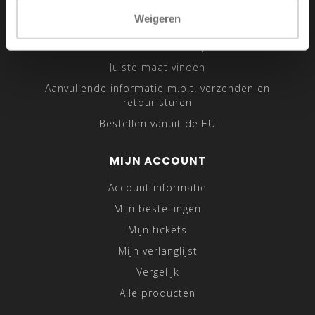
Sitemap
Weigeren
Traveling Tailor
Was- en Behandeltips
Juiste maat vinden
Aanvullende informatie m.b.t. verzenden en
retour sturen
Bestellen vanuit de EU
MIJN ACCOUNT
Account informatie
Mijn bestellingen
Mijn tickets
Mijn verlanglijst
Vergelijk
Alle producten