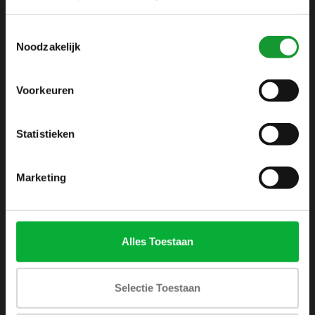
info@shirtsupplier.nl
Toestemmingsselectie
Noodzakelijk
Voorkeuren
Statistieken
INFORMATIE
Over ons
Marketing
Algemene voorwaarden
Disclaimer
Privacy Policy
Alles Toestaan
Betaalmethoden
Verzenden & retourneren
Selectie Toestaan
Klantenservice