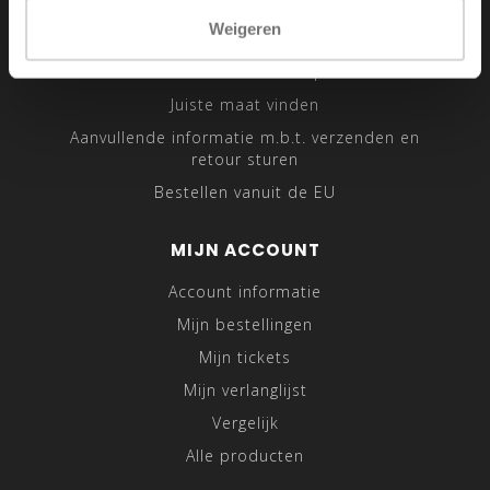
Sitemap
Weigeren
Traveling Tailor
Was- en Behandeltips
Juiste maat vinden
Aanvullende informatie m.b.t. verzenden en
retour sturen
Bestellen vanuit de EU
MIJN ACCOUNT
Account informatie
Mijn bestellingen
Mijn tickets
Mijn verlanglijst
Vergelijk
Alle producten