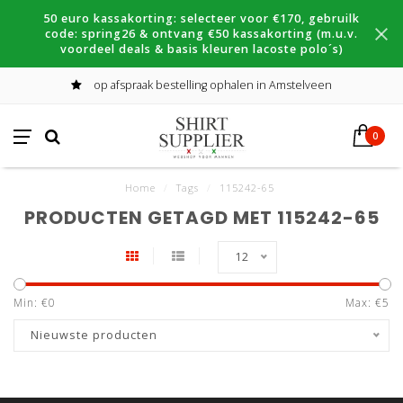
50 euro kassakorting: selecteer voor €170, gebruilk
code: spring26 & ontvang €50 kassakorting (m.u.v.
voordeel deals & basis kleuren lacoste polo´s)
op afspraak bestelling ophalen in Amstelveen
0
Home
/
Tags
/
115242-65
PRODUCTEN GETAGD MET 115242-65
12
Min: €
0
Max: €
5
Nieuwste producten