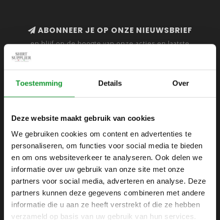
ABONNEER JE OP ONZE NIEUWSBRIEF
en blijf op de hoogte van onze acties en laatste
collecties
Toestemming
Details
Over
SHIRTSUPPLIER.NL
Deze website maakt gebruik van cookies
Webshop voor mannen
We gebruiken cookies om content en advertenties te
personaliseren, om functies voor social media te bieden
Zijlijnstraat 24
en om ons websiteverkeer te analyseren. Ook delen we
1433 DC
informatie over uw gebruik van onze site met onze
Kudelstaart
partners voor social media, adverteren en analyse. Deze
partners kunnen deze gegevens combineren met andere
+31 6 42 52 32 80
informatie die u aan ze heeft verstrekt of die ze hebben
+31 6 42 52 32 80
verzameld op basis van uw gebruik van hun services.