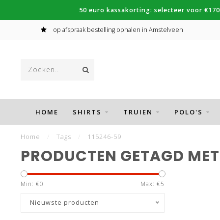
50 euro kassakorting: selecteer voor €170
op afspraak bestelling ophalen in Amstelveen
HOME
SHIRTS
TRUIEN
POLO'S
Home
/
Tags
/
115246-59
PRODUCTEN GETAGD MET 
Min: €
0
Max: €
5
Nieuwste producten