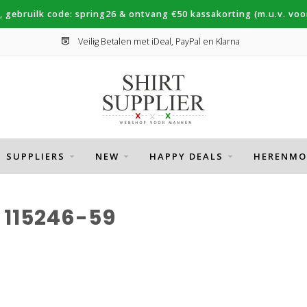
, gebruilk code: spring26 & ontvang €50 kassakorting (m.u.v. voor
Veilig Betalen met iDeal, PayPal en Klarna
SUPPLIERS
NEW
HAPPY DEALS
HERENMO
115246-59