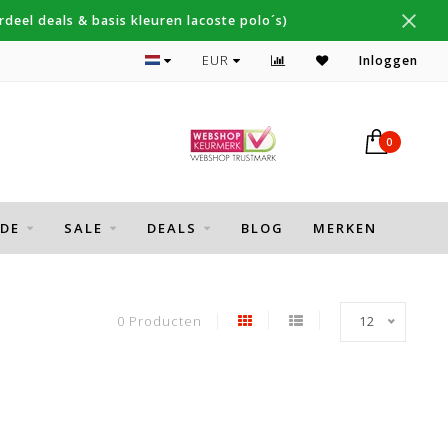
deel deals & basis kleuren lacoste polo´s)
Topmerken Thomas Maine, Cavallaro, Desoto
EUR
Inloggen
0
DE
SALE
DEALS
BLOG
MERKEN
0 Producten
12