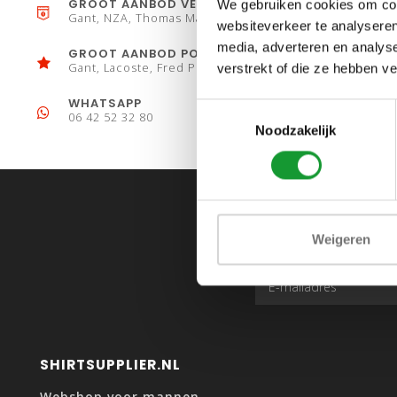
GROOT AANBOD VESTEN
We gebruiken cookies om cont
Gant, NZA, Thomas Maine
websiteverkeer te analyseren
media, adverteren en analys
GROOT AANBOD POLO´S
Gant, Lacoste, Fred Perry
verstrekt of die ze hebben v
WHATSAPP
Toestemmingsselectie
06 42 52 32 80
Noodzakelijk
Weigeren
SHIRTSUPPLIER.NL
Webshop voor mannen