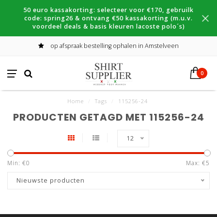
50 euro kassakorting: selecteer voor €170, gebruilk
code: spring26 & ontvang €50 kassakorting (m.u.v.
voordeel deals & basis kleuren lacoste polo´s)
op afspraak bestelling ophalen in Amstelveen
0
Home
/
Tags
/
115256-24
PRODUCTEN GETAGD MET 115256-24
12
Min: €
0
Max: €
5
Nieuwste producten