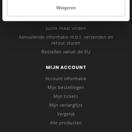
Sitemap
Weigeren
Traveling Tailor
Was- en Behandeltips
Juiste maat vinden
Aanvullende informatie m.b.t. verzenden en
retour sturen
Bestellen vanuit de EU
MIJN ACCOUNT
Account informatie
Mijn bestellingen
Mijn tickets
Mijn verlanglijst
Vergelijk
Alle producten