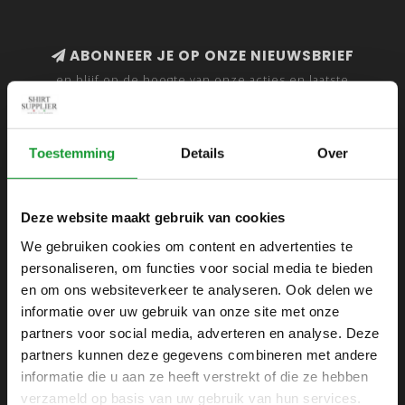
ABONNEER JE OP ONZE NIEUWSBRIEF
en blijf op de hoogte van onze acties en laatste
collecties
Toestemming
Details
Over
SHIRTSUPPLIER.NL
Deze website maakt gebruik van cookies
Webshop voor mannen
We gebruiken cookies om content en advertenties te
personaliseren, om functies voor social media te bieden
Zijlijnstraat 24
en om ons websiteverkeer te analyseren. Ook delen we
1433 DC
informatie over uw gebruik van onze site met onze
Kudelstaart
partners voor social media, adverteren en analyse. Deze
partners kunnen deze gegevens combineren met andere
+31 6 42 52 32 80
informatie die u aan ze heeft verstrekt of die ze hebben
+31 6 42 52 32 80
verzameld op basis van uw gebruik van hun services.