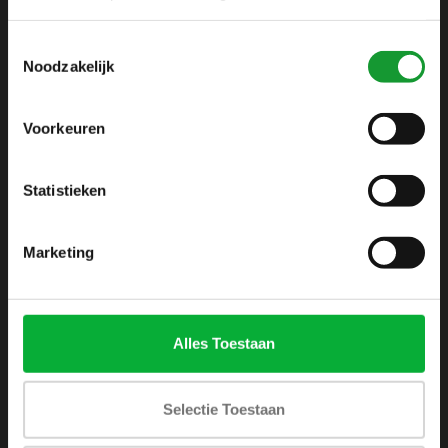
info@shirtsupplier.nl
Toestemmingsselectie
Noodzakelijk
Voorkeuren
Statistieken
INFORMATIE
Over ons
Marketing
Algemene voorwaarden
Disclaimer
Privacy Policy
Alles Toestaan
Betaalmethoden
Verzenden & retourneren
Selectie Toestaan
Klantenservice