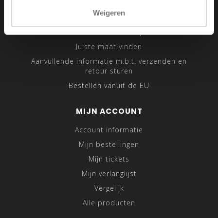
Sitemap
Weigeren
Traveling Tailor
Was- en Behandeltips
Juiste maat vinden
Aanvullende informatie m.b.t. verzenden en
retour sturen
Bestellen vanuit de EU
MIJN ACCOUNT
Account informatie
Mijn bestellingen
Mijn tickets
Mijn verlanglijst
Vergelijk
Alle producten