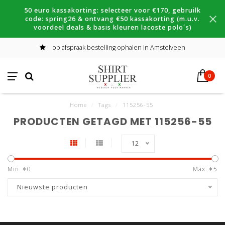
50 euro kassakorting: selecteer voor €170, gebruilk
code: spring26 & ontvang €50 kassakorting (m.u.v.
voordeel deals & basis kleuren lacoste polo´s)
op afspraak bestelling ophalen in Amstelveen
0
Home
/
Tags
/
115256-55
PRODUCTEN GETAGD MET 115256-55
12
Min: €
0
Max: €
5
Nieuwste producten