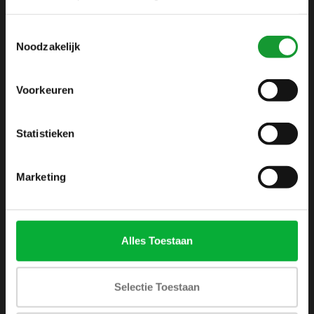
info@shirtsupplier.nl
Toestemmingsselectie
Noodzakelijk
Voorkeuren
Statistieken
INFORMATIE
Over ons
Marketing
Algemene voorwaarden
Disclaimer
Privacy Policy
Alles Toestaan
Betaalmethoden
Verzenden & retourneren
Selectie Toestaan
Klantenservice