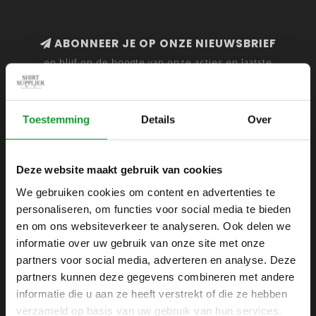
ABONNEER JE OP ONZE NIEUWSBRIEF
en blijf op de hoogte van onze acties en laatste
collecties
Toestemming
Details
Over
SHIRTSUPPLIER.NL
Deze website maakt gebruik van cookies
Webshop voor mannen
We gebruiken cookies om content en advertenties te
personaliseren, om functies voor social media te bieden
Zijlijnstraat 24
en om ons websiteverkeer te analyseren. Ook delen we
1433 DC
informatie over uw gebruik van onze site met onze
Kudelstaart
partners voor social media, adverteren en analyse. Deze
partners kunnen deze gegevens combineren met andere
+31 6 42 52 32 80
informatie die u aan ze heeft verstrekt of die ze hebben
+31 6 42 52 32 80
verzameld op basis van uw gebruik van hun services.