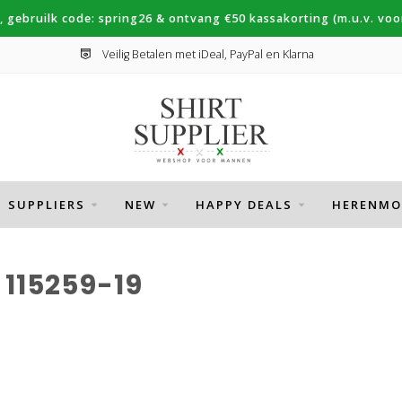
, gebruilk code: spring26 & ontvang €50 kassakorting (m.u.v. voor
Veilig Betalen met iDeal, PayPal en Klarna
SUPPLIERS
NEW
HAPPY DEALS
HERENMO
115259-19