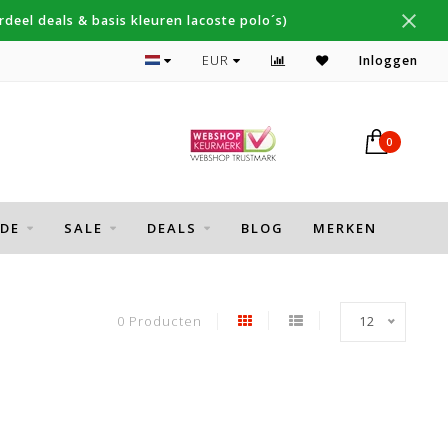
deel deals & basis kleuren lacoste polo´s)
Topmerken Thomas Maine, Cavallaro, Desoto
EUR
Inloggen
0
DE
SALE
DEALS
BLOG
MERKEN
0 Producten
12