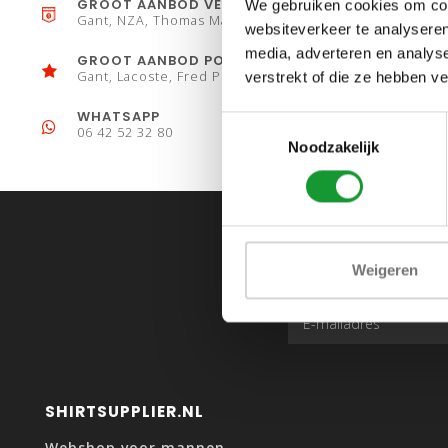
GROOT AANBOD VESTEN
We gebruiken cookies om cont
Gant, NZA, Thomas Maine
websiteverkeer te analyseren
media, adverteren en analys
GROOT AANBOD POLO´S
Gant, Lacoste, Fred Perry
verstrekt of die ze hebben v
WHATSAPP
Toestemmingsselectie
06 42 52 32 80
Noodzakelijk
Weigeren
SHIRTSUPPLIER.NL
Webshop voor mannen