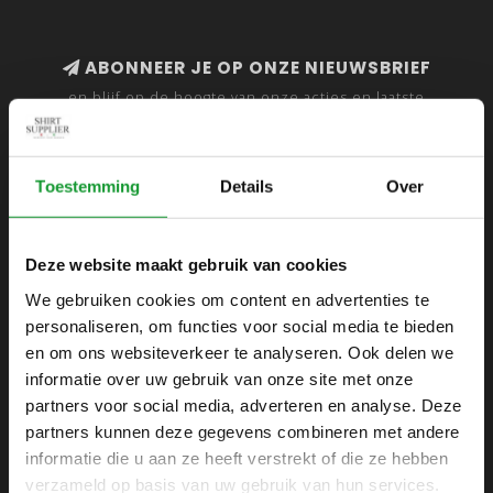
ABONNEER JE OP ONZE NIEUWSBRIEF
en blijf op de hoogte van onze acties en laatste
collecties
Toestemming
Details
Over
SHIRTSUPPLIER.NL
Deze website maakt gebruik van cookies
Webshop voor mannen
We gebruiken cookies om content en advertenties te
personaliseren, om functies voor social media te bieden
Zijlijnstraat 24
en om ons websiteverkeer te analyseren. Ook delen we
1433 DC
informatie over uw gebruik van onze site met onze
Kudelstaart
partners voor social media, adverteren en analyse. Deze
partners kunnen deze gegevens combineren met andere
+31 6 42 52 32 80
informatie die u aan ze heeft verstrekt of die ze hebben
+31 6 42 52 32 80
verzameld op basis van uw gebruik van hun services.