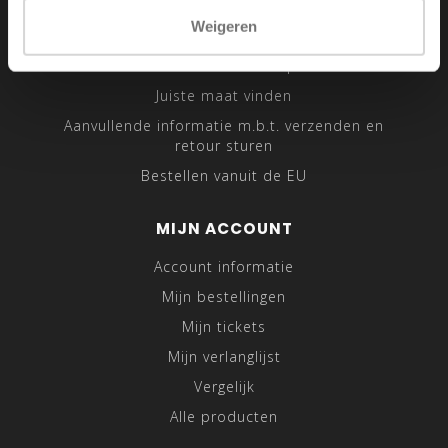
Sitemap
Weigeren
Traveling Tailor
Was- en Behandeltips
Juiste maat vinden
Aanvullende informatie m.b.t. verzenden en
retour sturen
Bestellen vanuit de EU
MIJN ACCOUNT
Account informatie
Mijn bestellingen
Mijn tickets
Mijn verlanglijst
Vergelijk
Alle producten