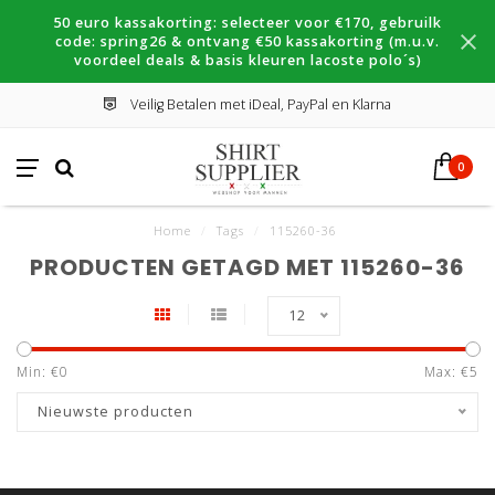
50 euro kassakorting: selecteer voor €170, gebruilk
code: spring26 & ontvang €50 kassakorting (m.u.v.
voordeel deals & basis kleuren lacoste polo´s)
Veilig Betalen met iDeal, PayPal en Klarna
0
Home
/
Tags
/
115260-36
PRODUCTEN GETAGD MET 115260-36
12
Min: €
0
Max: €
5
Nieuwste producten