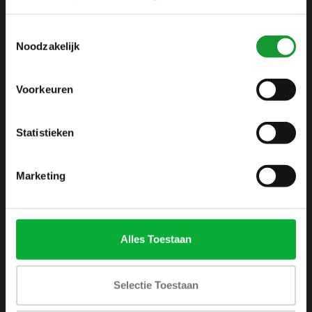
info@shirtsupplier.nl
Toestemmingsselectie
Noodzakelijk
Voorkeuren
Statistieken
INFORMATIE
Over ons
Marketing
Algemene voorwaarden
Disclaimer
Privacy Policy
Alles Toestaan
Betaalmethoden
Verzenden & retourneren
Selectie Toestaan
Klantenservice