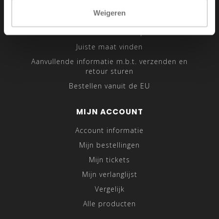
Sitemap
Weigeren
Traveling Tailor
Was- en Behandeltips
Juiste maat vinden
Aanvullende informatie m.b.t. verzenden en
retour sturen
Bestellen vanuit de EU
MIJN ACCOUNT
Account informatie
Mijn bestellingen
Mijn tickets
Mijn verlanglijst
Vergelijk
Alle producten