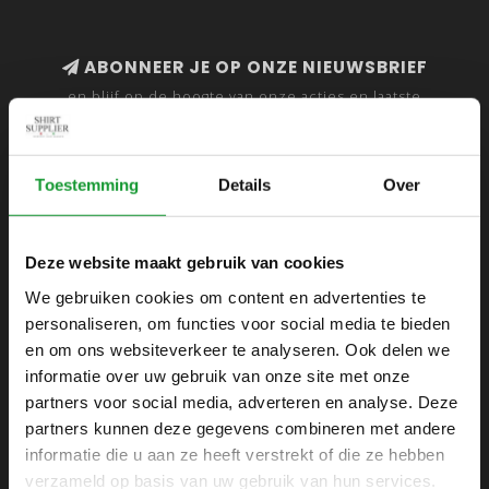
ABONNEER JE OP ONZE NIEUWSBRIEF
en blijf op de hoogte van onze acties en laatste
collecties
Toestemming
Details
Over
SHIRTSUPPLIER.NL
Deze website maakt gebruik van cookies
Webshop voor mannen
We gebruiken cookies om content en advertenties te
personaliseren, om functies voor social media te bieden
Zijlijnstraat 24
en om ons websiteverkeer te analyseren. Ook delen we
1433 DC
informatie over uw gebruik van onze site met onze
Kudelstaart
partners voor social media, adverteren en analyse. Deze
partners kunnen deze gegevens combineren met andere
+31 6 42 52 32 80
informatie die u aan ze heeft verstrekt of die ze hebben
+31 6 42 52 32 80
verzameld op basis van uw gebruik van hun services.