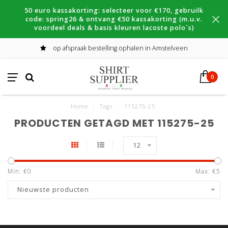
50 euro kassakorting: selecteer voor €170, gebruilk
code: spring26 & ontvang €50 kassakorting (m.u.v.
voordeel deals & basis kleuren lacoste polo´s)
op afspraak bestelling ophalen in Amstelveen
0
Home
/
Tags
/
115275-25
PRODUCTEN GETAGD MET 115275-25
12
Min: €
0
Max: €
5
Nieuwste producten