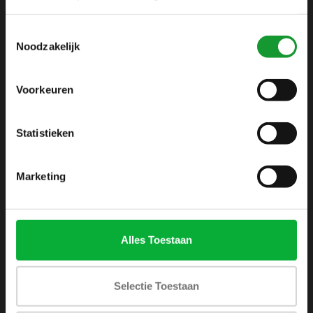
info@shirtsupplier.nl
Toestemmingsselectie
Noodzakelijk
Voorkeuren
Statistieken
INFORMATIE
Over ons
Marketing
Algemene voorwaarden
Disclaimer
Privacy Policy
Alles Toestaan
Betaalmethoden
Verzenden & retourneren
Selectie Toestaan
Klantenservice