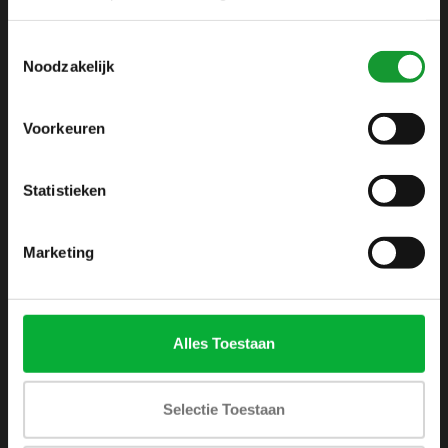
info@shirtsupplier.nl
Toestemmingsselectie
Noodzakelijk
Voorkeuren
Statistieken
INFORMATIE
Over ons
Marketing
Algemene voorwaarden
Disclaimer
Privacy Policy
Alles Toestaan
Betaalmethoden
Verzenden & retourneren
Selectie Toestaan
Klantenservice