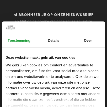
ABONNEER JE OP ONZE NIEUWSBRIEF
en blijf op de hoogte van onze acties en laatste
collecties
Toestemming
Details
Over
SHIRTSUPPLIER.NL
Deze website maakt gebruik van cookies
Webshop voor mannen
We gebruiken cookies om content en advertenties te
personaliseren, om functies voor social media te bieden
Zijlijnstraat 24
en om ons websiteverkeer te analyseren. Ook delen we
1433 DC
informatie over uw gebruik van onze site met onze
Kudelstaart
partners voor social media, adverteren en analyse. Deze
partners kunnen deze gegevens combineren met andere
+31 6 42 52 32 80
informatie die u aan ze heeft verstrekt of die ze hebben
+31 6 42 52 32 80
verzameld op basis van uw gebruik van hun services.