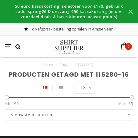
50 euro kassakorting: selecteer voor €170, gebruilk
code: spring26 & ontvang €50 kassakorting (m.u.v.
voordeel deals & basis kleuren lacoste polo´s)
op afspraak bestelling ophalen in Amstelveen
0
Home
/
Tags
/
115280-16
PRODUCTEN GETAGD MET 115280-16
12
Min: €
0
Max: €
5
Nieuwste producten