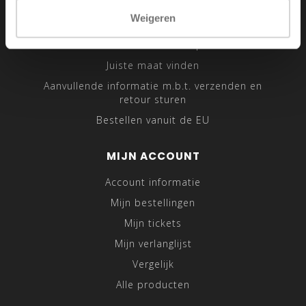
Sitemap
Weigeren
Traveling Tailor
Was- en Behandeltips
Juiste maat vinden
Aanvullende informatie m.b.t. verzenden en
retour sturen
Bestellen vanuit de EU
MIJN ACCOUNT
Account informatie
Mijn bestellingen
Mijn tickets
Mijn verlanglijst
Vergelijk
Alle producten