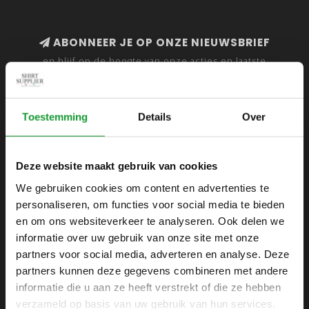
ABONNEER JE OP ONZE NIEUWSBRIEF
en blijf op de hoogte van onze acties en laatste
collecties
Toestemming
Details
Over
SHIRTSUPPLIER.NL
Deze website maakt gebruik van cookies
Webshop voor mannen
We gebruiken cookies om content en advertenties te
personaliseren, om functies voor social media te bieden
Zijlijnstraat 24
en om ons websiteverkeer te analyseren. Ook delen we
1433 DC
informatie over uw gebruik van onze site met onze
Kudelstaart
partners voor social media, adverteren en analyse. Deze
partners kunnen deze gegevens combineren met andere
+31 6 42 52 32 80
informatie die u aan ze heeft verstrekt of die ze hebben
+31 6 42 52 32 80
verzameld op basis van uw gebruik van hun services.