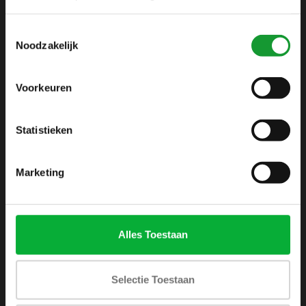
info@shirtsupplier.nl
Toestemmingsselectie
Noodzakelijk
Voorkeuren
Statistieken
INFORMATIE
Over ons
Marketing
Algemene voorwaarden
Disclaimer
Privacy Policy
Alles Toestaan
Betaalmethoden
Verzenden & retourneren
Selectie Toestaan
Klantenservice