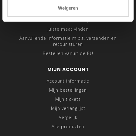
Sitemap
Weigeren
Traveling Tailor
Was- en Behandeltips
Juiste maat vinden
Aanvullende informatie m.b.t. verzenden en
retour sturen
Bestellen vanuit de EU
MIJN ACCOUNT
Account informatie
Mijn bestellingen
Mijn tickets
Mijn verlanglijst
Vergelijk
Alle producten