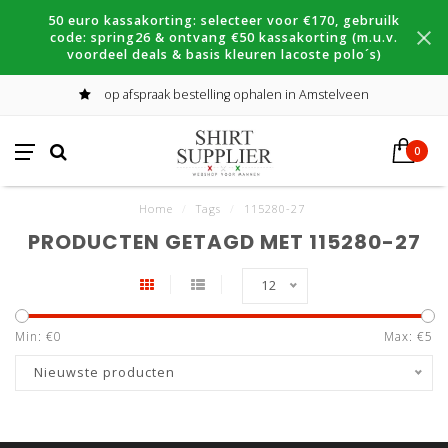
50 euro kassakorting: selecteer voor €170, gebruilk
code: spring26 & ontvang €50 kassakorting (m.u.v.
voordeel deals & basis kleuren lacoste polo´s)
op afspraak bestelling ophalen in Amstelveen
0
Home
/
Tags
/
115280-27
PRODUCTEN GETAGD MET 115280-27
12
Min: €
0
Max: €
5
Nieuwste producten