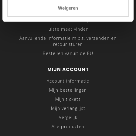
Sitemap
Weigeren
Traveling Tailor
Was- en Behandeltips
Juiste maat vinden
Aanvullende informatie m.b.t. verzenden en
retour sturen
Bestellen vanuit de EU
MIJN ACCOUNT
Account informatie
Mijn bestellingen
Mijn tickets
Mijn verlanglijst
Vergelijk
Alle producten