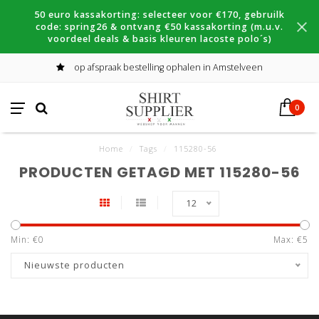
50 euro kassakorting: selecteer voor €170, gebruilk
code: spring26 & ontvang €50 kassakorting (m.u.v.
voordeel deals & basis kleuren lacoste polo´s)
op afspraak bestelling ophalen in Amstelveen
0
Home
/
Tags
/
115280-56
PRODUCTEN GETAGD MET 115280-56
12
Min: €
0
Max: €
5
Nieuwste producten