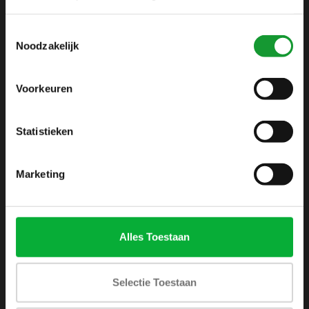
info@shirtsupplier.nl
Toestemmingsselectie
Noodzakelijk
Voorkeuren
Statistieken
INFORMATIE
Over ons
Marketing
Algemene voorwaarden
Disclaimer
Privacy Policy
Alles Toestaan
Betaalmethoden
Verzenden & retourneren
Selectie Toestaan
Klantenservice