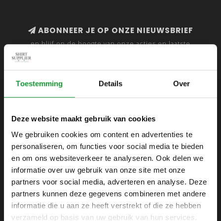
ABONNEER JE OP ONZE NIEUWSBRIEF
en blijf op de hoogte van onze acties en laatste
collecties
Toestemming
Details
Over
SHIRTSUPPLIER.NL
Deze website maakt gebruik van cookies
Webshop voor mannen
We gebruiken cookies om content en advertenties te
personaliseren, om functies voor social media te bieden
Zijlijnstraat 24
en om ons websiteverkeer te analyseren. Ook delen we
1433 DC
informatie over uw gebruik van onze site met onze
Kudelstaart
partners voor social media, adverteren en analyse. Deze
partners kunnen deze gegevens combineren met andere
+31 6 42 52 32 80
informatie die u aan ze heeft verstrekt of die ze hebben
+31 6 42 52 32 80
verzameld op basis van uw gebruik van hun services.