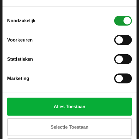
info@shirtsupplier.nl
Toestemmingsselectie
Noodzakelijk
Voorkeuren
Statistieken
INFORMATIE
Over ons
Marketing
Algemene voorwaarden
Disclaimer
Privacy Policy
Alles Toestaan
Betaalmethoden
Verzenden & retourneren
Selectie Toestaan
Klantenservice