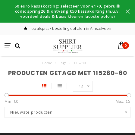
50 euro kassakorting: selecteer voor €170, gebruilk
code: spring26 & ontvang €50 kassakorting (m.u.v.
voordeel deals & basis kleuren lacoste polo´s)
op afspraak bestelling ophalen in Amstelveen
0
Home
/
Tags
/
115280-60
PRODUCTEN GETAGD MET 115280-60
12
Min: €
0
Max: €
5
Nieuwste producten