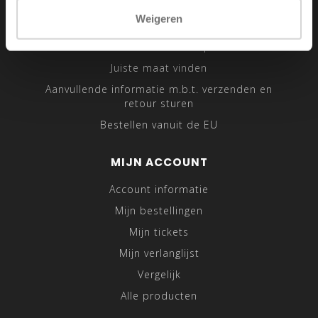
Sitemap
Weigeren
Traveling Tailor
Was- en Behandeltips
Juiste maat vinden
Aanvullende informatie m.b.t. verzenden en
retour sturen
Bestellen vanuit de EU
MIJN ACCOUNT
Account informatie
Mijn bestellingen
Mijn tickets
Mijn verlanglijst
Vergelijk
Alle producten