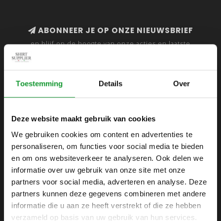
ABONNEER JE OP ONZE NIEUWSBRIEF
en blijf op de hoogte van onze acties en laatste
collecties
Toestemming
Details
Over
SHIRTSUPPLIER.NL
Deze website maakt gebruik van cookies
Webshop voor mannen
We gebruiken cookies om content en advertenties te
personaliseren, om functies voor social media te bieden
Zijlijnstraat 24
en om ons websiteverkeer te analyseren. Ook delen we
1433 DC
informatie over uw gebruik van onze site met onze
Kudelstaart
partners voor social media, adverteren en analyse. Deze
partners kunnen deze gegevens combineren met andere
+31 6 42 52 32 80
informatie die u aan ze heeft verstrekt of die ze hebben
+31 6 42 52 32 80
verzameld op basis van uw gebruik van hun services.