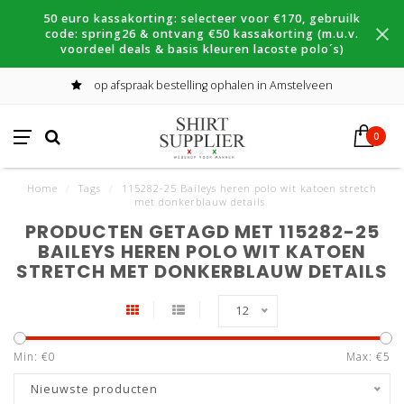
50 euro kassakorting: selecteer voor €170, gebruilk
code: spring26 & ontvang €50 kassakorting (m.u.v.
voordeel deals & basis kleuren lacoste polo´s)
op afspraak bestelling ophalen in Amstelveen
0
Home
/
Tags
/
115282-25 Baileys heren polo wit katoen stretch
met donkerblauw details
PRODUCTEN GETAGD MET 115282-25
BAILEYS HEREN POLO WIT KATOEN
STRETCH MET DONKERBLAUW DETAILS
12
Min: €
0
Max: €
5
Nieuwste producten