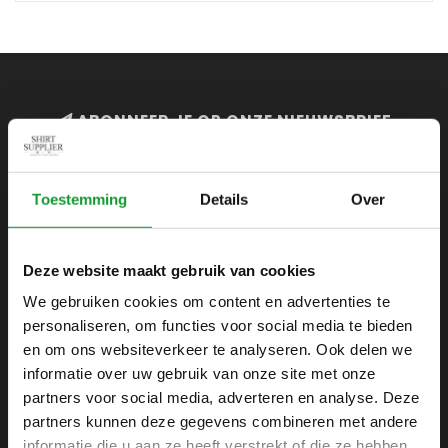
ABONNEER JE OP ONZE NIEUWSBRIEF
en blijf op de hoogte van onze acties en laatste
collecties
Toestemming
Details
Over
Deze website maakt gebruik van cookies
SHIRTSUPPLIER.NL
We gebruiken cookies om content en advertenties te
personaliseren, om functies voor social media te bieden
Webshop voor mannen
en om ons websiteverkeer te analyseren. Ook delen we
Zijlijnstraat 24
informatie over uw gebruik van onze site met onze
1433 DC
partners voor social media, adverteren en analyse. Deze
Kudelstaart
partners kunnen deze gegevens combineren met andere
informatie die u aan ze heeft verstrekt of die ze hebben