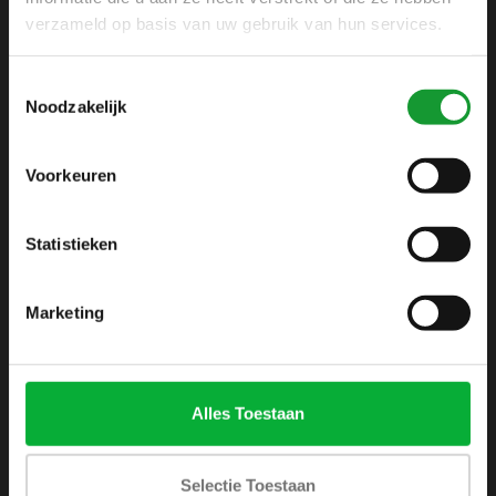
+31 6 42 52 32 80
verzameld op basis van uw gebruik van hun services.
+31 6 42 52 32 80
Toestemmingsselectie
info@shirtsupplier.nl
Noodzakelijk
Voorkeuren
Statistieken
INFORMATIE
Marketing
Over ons
Algemene voorwaarden
Disclaimer
Alles Toestaan
Privacy Policy
Betaalmethoden
Selectie Toestaan